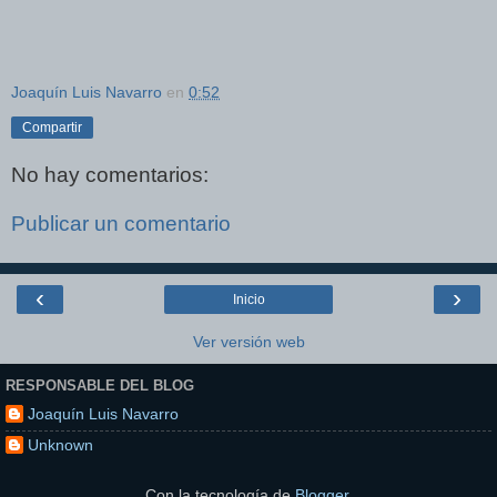
Joaquín Luis Navarro
en
0:52
Compartir
No hay comentarios:
Publicar un comentario
‹
›
Inicio
Ver versión web
RESPONSABLE DEL BLOG
Joaquín Luis Navarro
Unknown
Con la tecnología de
Blogger
.