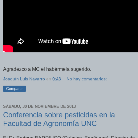
Agradezco a MC el habérmela sugerido.
Joaquín Luis Navarro
en
0:43
No hay comentarios:
Compartir
SÁBADO, 30 DE NOVIEMBRE DE 2013
Conferencia sobre pesticidas en la
Facultad de Agronomía UNC