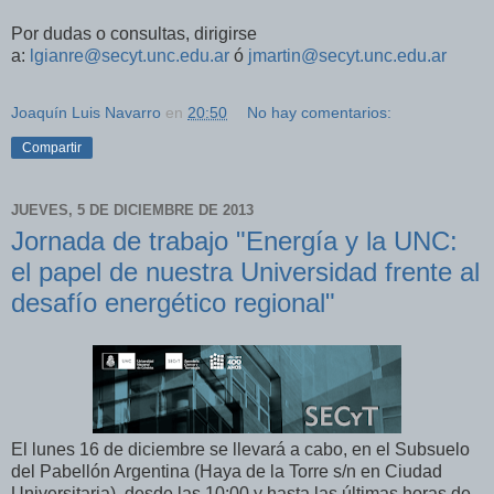
Por dudas o consultas, dirigirse
a:
lgianre@secyt.unc.edu.ar
ó
jmartin@secyt.unc.edu.ar
Joaquín Luis Navarro
en
20:50
No hay comentarios:
Compartir
JUEVES, 5 DE DICIEMBRE DE 2013
Jornada de trabajo "Energía y la UNC:
el papel de nuestra Universidad frente al
desafío energético regional"
El lunes 16 de diciembre se llevará a cabo, en el Subsuelo
del Pabellón Argentina (Haya de la Torre s/n en Ciudad
Universitaria), desde las 10:00 y hasta las últimas horas de