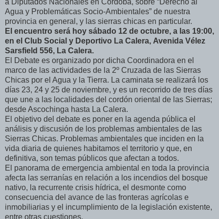
a Diputados Nacionales en Córdoba, sobre “Derecho al
Agua y Problemáticas Socio-Ambientales” de nuestra
provincia en general, y las sierras chicas en particular.
El encuentro será hoy sábado 12 de octubre, a las 19:00,
en el Club Social y Deportivo La Calera,
Avenida Vélez
Sarsfield 556, La Calera.
El Debate es organizado por dicha Coordinadora en el
marco de las actividades de la 2º Cruzada de las Sierras
Chicas por el Agua y la Tierra. La caminata se realizará los
días 23, 24 y 25 de noviembre, y es un recorrido de tres días
que une a las localidades del cordón oriental de las Sierras;
desde Ascochinga hasta La Calera.
El objetivo del debate es poner en la agenda pública el
análisis y discusión de los problemas ambientales de
las
Sierras Chicas. Problemas ambientales que inciden en la
vida diaria de quienes habitamos el territorio y
que, en
definitiva, son temas públicos que afectan a todos.
El panorama de emergencia ambiental en toda la provincia
afecta las serranías en relación a los incendios
del bosque
nativo, la recurrente crisis hídrica, el desmonte como
consecuencia del avance de las fronteras
agrícolas e
inmobiliarias y el incumplimiento de la legislación existente,
entre otras cuestiones.