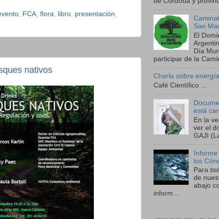
de Córdoba y provinci
evento
,
FCA
,
flora
,
libro
,
presentación
,
Caminat
San Mar
El Domi
Argenti
Día Mund
participar de la Camin
sques nativos
Charla sobre energía
Café Científico ...
Documen
está ca
En la v
ver el 
GAJI (La
Informe
los Cón
Para to
de nues
abajo co
inform...