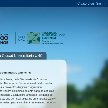
la Ciudad Universitaria UNC
 con nuestro ambiente!
 Ambiental, de la Secretaría de Extensión
idad Nacional de Córdoba, ayuda a desarrollar,
as y proyectos dirigidos a lograr una
tro y fuera del ámbito de esta casa de estudios.
nciencia y actitud pro-ambiental, de modo de
uctas que permitan gozar de un ambiente sano y
 actuales, pero sin vulnerar este mismo derecho
.