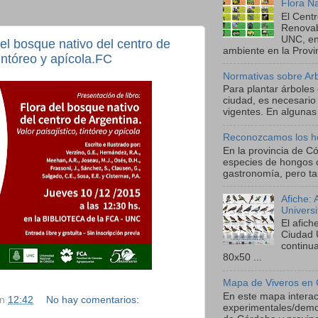
Flora N
El Cent
Renova
UNC, en
del bosque nativo del centro de
ambiente en la Provin
tintóreo y apícola.FC
Normativas sobre Ar
Para plantar árboles
ciudad, es necesario
vigentes. En algunas 
Reconozcamos los h
En la provincia de C
especies de hongos 
gastronomía, pero ta
Afiche:
Univers
El afic
Ciudad 
continu
80x50 ...
Mapa de Viveros en 
En este mapa interact
en
12:42
No hay comentarios:
experimentales/demos