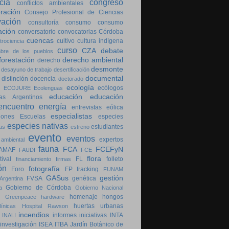
cia
congreso
conflictos ambientales
ración
Consejo Profesional de Ciencias
vación
consultoría
consumo
consumo
ación
conversatorio
convocatorias
Córdoba
cuencas
cultivo
cultura indígena
trociencia
curso
CZA
debate
bre de los pueblos
forestación
derecho ambiental
derecho
desmonte
desayuno de trabajo
desertificación
documental
distinción
docencia
doctorado
ecología
ecólogos
ECOJURE
Ecolenguas
educación
educación
as Argentinos
encuentro
energía
entrevistas
eólica
especialistas
iones
Escuelas
especies
especies nativas
estudiantes
as
estreno
evento
eventos
expertos
 ambiental
fauna
FCA
FCEFyN
AMAF
FAUDI
FCE
flora
tival
FL
folleto
financiamiento
firmas
ón
fotografía
Foro
FP
fracking
FUNAM
GASus
gestión
FVSA
genética
Argentina
Gobierno de Córdoba
a
Gobierno Nacional
homenaje
hongos
Greenpeace
hardware
huertas urbanas
ínicas
Hospital Rawson
incendios
informes
iniciativas
INTA
INALI
investigación
ISEA
ITBA
Jardín Botánico de