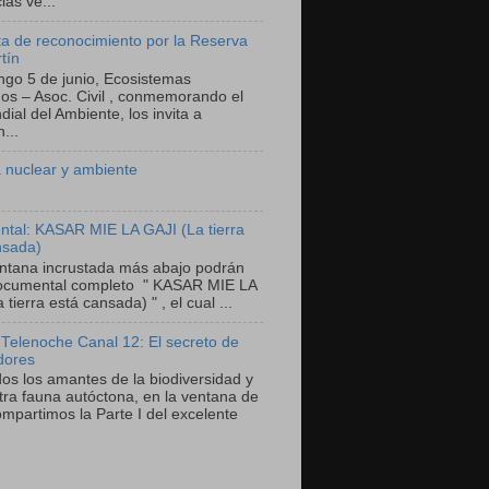
as ve...
a de reconocimiento por la Reserva
tín
ngo 5 de junio, Ecosistemas
nos – Asoc. Civil , conmemorando el
ial del Ambiente, los invita a
...
 nuclear y ambiente
tal: KASAR MIE LA GAJI (La tierra
nsada)
entana incrustada más abajo podrán
documental completo " KASAR MIE LA
 tierra está cansada) " , el cual ...
 Telenoche Canal 12: El secreto de
dores
dos los amantes de la biodiversidad y
tra fauna autóctona, en la ventana de
mpartimos la Parte I del excelente