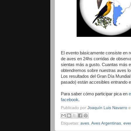
El evento básicamente consiste en r
de aves en 24hs corridas de observaci
sientas más a gusto. Cuantas más e
obtendremos sobre nuestras aves lo 
Los resultados del Gran Día Mundia
pasado) están accesibles entrando 
Para saber cómo participar pica en
e
facebook
.
Publicado por
Joaquín Luis Navarro
Etiquetas:
aves
,
Aves Argentinas
,
eve