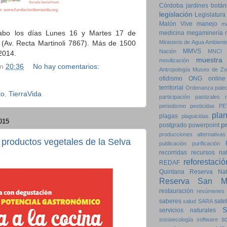
Córdoba
jardines botán
legislación
Legislatura
Malón Vive
manejo
m
cabo los días Lunes 16 y Martes 17 de
medicina
megaminería
 (Av. Recta Martinoli 7867). Más de 1500
Ministerio de Agua Ambiente
MMVS
Nación
MNCI
2014.
muestra
movilización
en
20:36
No hay comentarios:
Antropología
Museo de Zo
ofidismo
ONG
online
territorial
Ordenanza
pale
to
,
TierraVida
participación
pastizales n
periodismo
pesticidas
PE
pla
plagas
plaguicidas
015
p
postgrado
powerpoint
producciones alternativas
 productos vegetales de la Selva
publicación
purificación
recorridas
recursos nat
reforestació
REDAF
Quintana
Reserva Natu
Reserva San Ma
restauración
resúmenes
saberes
satel
salud
SARA
servicios naturales
so
socioecología
software