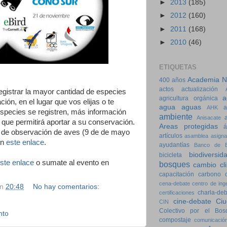
►
2013
(185)
►
2012
(160)
►
2011
(168)
►
2010
(46)
ETIQUETAS
Academia Na
400 años
actos
actualización
egistrar la mayor cantidad de especies
a
agricultura orgánica
ón, en el lugar que vos elijas o te
agua
aguas
a
AHK
species se registren, más información
ambiente
Anisacate
que permitirá aportar a su conservación.
Areas protegidas
á
l de observación de aves (9 de de mayo
artículos
asamblea
asigna
en
este enlace
.
ayudantías
Banco de E
biodiversid
bicicleta
ste enlace
o sumate al evento en
bosques
cambio cl
capacitación
carbono
cena-debate
centro de ing
en
20:48
No hay comentarios:
charla-de
certificaciones
cine-debate
Ciu
CIN
Colectivo por el Bos
nto
compostaje
comunicació