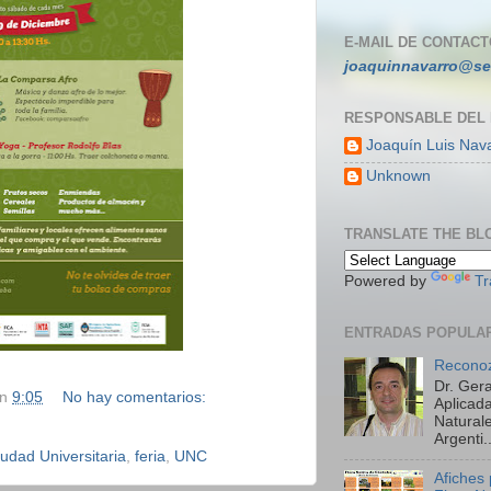
E-MAIL DE CONTACT
joaquinnavarro@se
RESPONSABLE DEL
Joaquín Luis Nav
Unknown
TRANSLATE THE BL
Powered by
Tr
ENTRADAS POPULA
Reconoz
Dr. Ger
en
9:05
No hay comentarios:
Aplicada
Natural
Argenti..
udad Universitaria
,
feria
,
UNC
Afiches