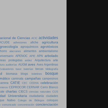
actividades
cional de Ciencias
ACIC
agricultura
ACUDE
afiche
adhesiones
groecología
agrotóxicos
agroquímicos
horro
alimentos
ambientalismo
alacranes
arbolado
aniversario
APENOC
APN
APIE
reas protegidas
Arquitectura
arte
aridez
aves
AUGM
Aves Argentinas
tura
auditorías
becas
valuadores
base
baterías
bibliografía
bosque
ad
biomasa
blogs
boletines
imático
campañas
caminata
campesinos
CATIE
celebración
carrera
CEC
CEDHA
CEPROCOR
CERNAR
Cerro Blanco
enieros
charlas
bate
CIECS
ciencias naturales
CIJS
dad Universitaria
ciudadanía
ciudades
que Nativo
coloquio
Colegio de Biólogos
concienciación
n
comunicado
concentración