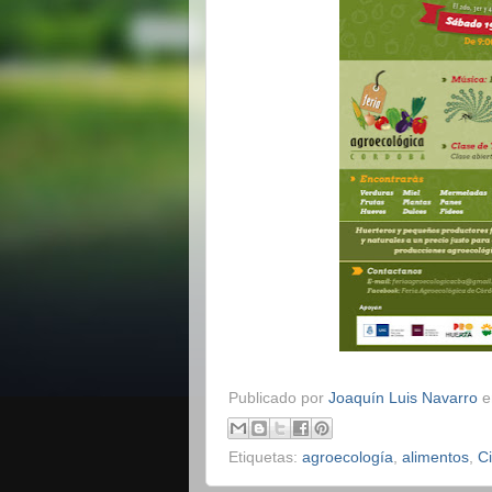
Publicado por
Joaquín Luis Navarro
Etiquetas:
agroecología
,
alimentos
,
Ci