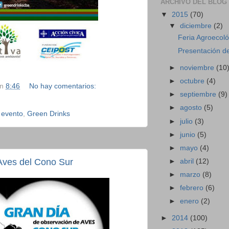
ARCHIVO DEL BLOG
▼
2015
(70)
▼
diciembre
(2)
Feria Agroecológ
Presentación del
►
noviembre
(10
►
octubre
(4)
en
8:46
No hay comentarios:
►
septiembre
(9)
►
agosto
(5)
,
evento
,
Green Drinks
►
julio
(3)
►
junio
(5)
►
mayo
(4)
Aves del Cono Sur
►
abril
(12)
►
marzo
(8)
►
febrero
(6)
►
enero
(2)
►
2014
(100)