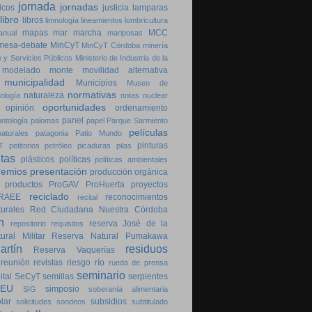
jornada
jornadas
icos
justicia
lamparas
libro
libros
limnología
lineamientos
lombricultura
mapas
mar
marcha
MCC
anual
mariposas
mesa-debate
MinCyT
MinCyT Córdoba
minería
 y Servicios Públicos
Ministerio de Industria de la
modelado
monte
movilidad alternativa
municipalidad
Municipios
Museo de
normativas
naturaleza
ología
notas
nuclear
oportunidades
opinión
ordenamiento
panel
ontología
palomas
papel
Parque Sarmiento
películas
aturales
patagonia
Patio Mundo
pinturas
T
petitorios
petróleo
picaduras
pilas
ntas
plásticos
políticas
políticas ambientales
remios
presentación
producción orgánica
productos
ProGAV
ProHuerta
proyectos
reciclado
RAEE
reconocimientos
recital
urales
Red Ciudadana Nuestra Córdoba
n
reserva José de la
repositorio
requisitos
ral Militar
Reserva Natural Pumakawa
rtín
residuos
Reserva Vaquerías
reunión
revistas
riesgo
río
rueda de prensa
seminario
ital
SeCyT
semillas
serpientes
SEU
simposio
SIG
soberanía alimentaria
lar
subsidios
solicitudes
sondeos
subtitulado