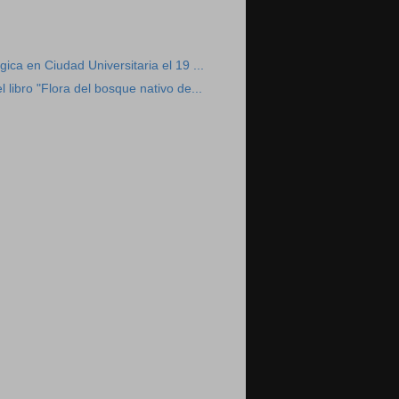
ica en Ciudad Universitaria el 19 ...
 libro "Flora del bosque nativo de...
)