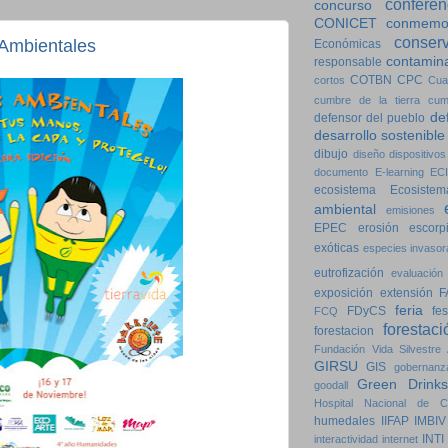
conferen
concurso
CONICET
conmemo
conser
 Ambientales
Económicas
contamin
responsable
COTBN
CPC
cortos
Cua
cumbre de la tierra
cum
de
defensor del pueblo
desarrollo sostenible
dibujo
diseño
dispositivos
documento
E-learning
ECI
ecosistema
Ecosistem
ambiental
emisiones
EPEC
erosión
escorp
exóticas
especies invasor
eutrofización
evaluación
exposición
extensión
F
feria
FDyCS
fes
FCQ
forestaci
forestacion
Fundación Vida Silvestre 
GIRSU
GIS
gobernanz
Green Drinks
goodall
Hospital Nacional de Cl
humedales
IIFAP
IMBIV
INTI
interactividad
internet