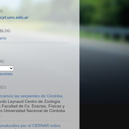
O:
cyt.unc.edu.ar
 BLOG
arro
OG
anslate
RES
camos las serpientes de Córdoba
ardo Leynaud Centro de Zoología
 Facultad de Cs. Exactas, Físicas y
es Universidad Nacional de Córdoba
.
 producidos por el CERNAR sobre