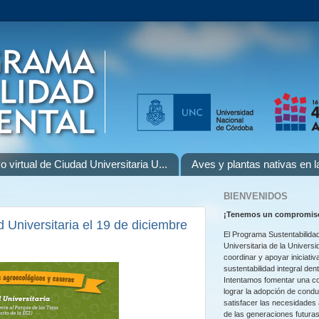
o virtual de Ciudad Universitaria U...
Aves y plantas nativas en 
BIENVENIDOS
¡
Tenemos un compromiso
 Universitaria el 19 de diciembre
El Programa Sustentabilidad
Universitaria de la Univers
coordinar y apoyar iniciativ
sustentabilidad integral den
Intentamos fomentar una co
lograr la adopción de cond
satisfacer las necesidades
de las generaciones futuras