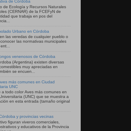
ativa de Córdoba
ro de Ecología y Recursos Naturales
bles (CERNAR) de la FCEFyN de
tidad que trabaja en pos del
cia...
bolado Urbano en Córdoba
 en las veredas de cualquier pueblo o
 conocer las normativas municipales
ent...
ongos venenosos de Córdoba
órdoba (Argentina) existen diversas
comestibles muy apreciadas en
mbién se encuen...
 Aves más comunes en Ciudad
itaria UNC
he a todo color Aves más comunes en
Universitaria (UNC) que se muestra a
ación en esta entrada (tamaño original
Córdoba y provincias vecinas
ivo figuran viveros comerciales,
trativos y educativos de la Provincia