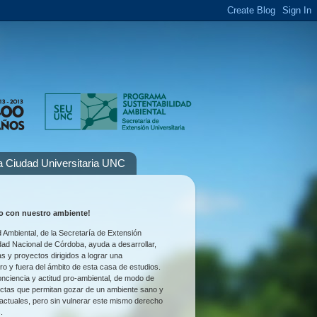
la Ciudad Universitaria UNC
 con nuestro ambiente!
 Ambiental, de la Secretaría de Extensión
idad Nacional de Córdoba, ayuda a desarrollar,
as y proyectos dirigidos a lograr una
tro y fuera del ámbito de esta casa de estudios.
nciencia y actitud pro-ambiental, de modo de
uctas que permitan gozar de un ambiente sano y
 actuales, pero sin vulnerar este mismo derecho
.