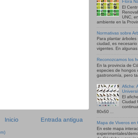
Flora N
El Cent
Renova
UNC, en
ambiente en la Provin
Normativas sobre Ar
Para plantar árboles
ciudad, es necesario
vigentes. En algunas 
Reconozcamos los h
En la provincia de C
especies de hongos 
gastronomía, pero ta
Afiche:
Univers
El afic
Ciudad 
continu
80x50 ...
Inicio
Entrada antigua
Mapa de Viveros en 
En este mapa interact
om)
experimentales/demos