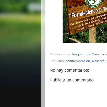
Publicado por
Joaquín Luis Navarro
Etiquetas:
conmemoración
,
Reserva 
No hay comentarios:
Publicar un comentario