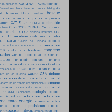
aves
AUGM
Aves Argentinas
tura
auditorías
becas
valuadores
base
baterías
bibliografía
bosque
ad
biomasa
blogs
boletines
imático
campañas
caminata
campesinos
CATIE
celebración
carrera
CEC
CEDHA
CEPROCOR
CERNAR
Cerro Blanco
enieros
charlas
bate
CIECS
ciencias naturales
CIJS
dad Universitaria
ciudadanía
ciudades
que Nativo
coloquio
Colegio de Biólogos
concienciación
n
comunicado
concentración
cia
congreso
conflictos ambientales
ración
Consejo Profesional de Ciencias
vación
consultoría
consumo
consumo
ación
conversatorio
convocatorias
Córdoba
cuencas
cultivo
cultura indígena
trociencia
curso
CZA
debate
bre de los pueblos
forestación
derecho ambiental
derecho
desmonte
desayuno de trabajo
desertificación
documental
distinción
docencia
doctorado
ecología
ecólogos
ECOJURE
Ecolenguas
educación
educación
as Argentinos
encuentro
energía
entrevistas
eólica
especialistas
iones
Escuelas
especies
especies nativas
estudiantes
as
estreno