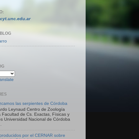
O:
cyt.unc.edu.ar
 BLOG
arro
OG
anslate
RES
camos las serpientes de Córdoba
ardo Leynaud Centro de Zoología
 Facultad de Cs. Exactas, Físicas y
es Universidad Nacional de Córdoba
.
 producidos por el CERNAR sobre