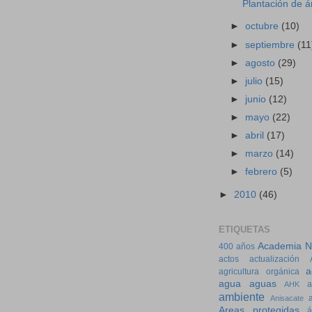
Plantación de á
►
octubre
(10)
►
septiembre
(11
►
agosto
(29)
►
julio
(15)
►
junio
(12)
►
mayo
(22)
►
abril
(17)
►
marzo
(14)
►
febrero
(5)
►
2010
(46)
ETIQUETAS
Academia Na
400 años
actos
actualización
a
agricultura orgánica
agua
aguas
a
AHK
ambiente
Anisacate
Areas protegidas
á