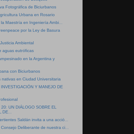
va Fotográfica de Biciurbanos
gricultura Urbana en Rosario
 la Maestría en Ingeniería Ambi...
eenpeace por la Ley de Basura
Justicia Ambiental
e aguas eutróficas
ampesinado en la Argentina y
rbana con Biciurbanos
 nativas en Ciudad Universitaria
re INVESTIGACIÓN Y MANEJO DE
ofesional
 20: UN DIÁLOGO SOBRE EL
DE...
rtientes Saldán invita a una acció...
Consejo Deliberante de nuestra ci...