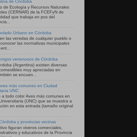
ativa de Córdoba
ro de Ecología y Recursos Naturales
bles (CERNAR) de la FCEFyN de
tidad que trabaja en pos del
cia...
bolado Urbano en Córdoba
 en las veredas de cualquier pueblo o
 conocer las normativas municipales
ent...
ongos venenosos de Córdoba
órdoba (Argentina) existen diversas
comestibles muy apreciadas en
mbién se encuen...
 Aves más comunes en Ciudad
itaria UNC
he a todo color Aves más comunes en
Universitaria (UNC) que se muestra a
ación en esta entrada (tamaño original
Córdoba y provincias vecinas
ivo figuran viveros comerciales,
trativos y educativos de la Provincia