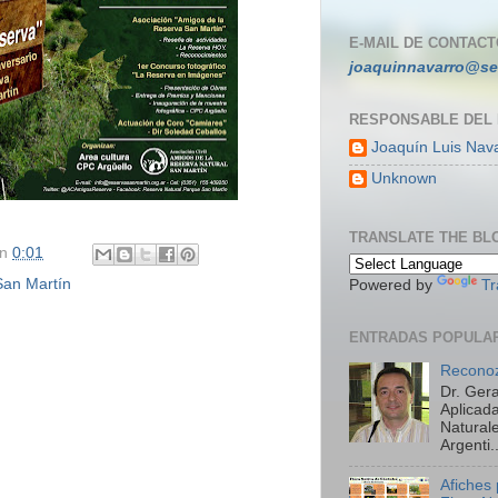
E-MAIL DE CONTACT
joaquinnavarro@se
RESPONSABLE DEL
Joaquín Luis Nav
Unknown
TRANSLATE THE BL
en
0:01
San Martín
Powered by
Tr
ENTRADAS POPULA
Reconoz
Dr. Ger
Aplicada
Natural
Argenti..
Afiches