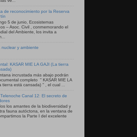
as ve...
a de reconocimiento por la Reserva
tín
ngo 5 de junio, Ecosistemas
nos – Asoc. Civil , conmemorando el
ial del Ambiente, los invita a
...
 nuclear y ambiente
tal: KASAR MIE LA GAJI (La tierra
nsada)
entana incrustada más abajo podrán
documental completo " KASAR MIE LA
 tierra está cansada) " , el cual ...
 Telenoche Canal 12: El secreto de
dores
dos los amantes de la biodiversidad y
tra fauna autóctona, en la ventana de
mpartimos la Parte I del excelente