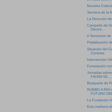
Muestra Colecti
Semana de la A
La Dirección de
Campaña de Gr
Electró...
II Seminario de 
Potablización d
Situación del C
Córdoba
Intervención U
Forestación con
Jornadas sob
FAUNA SIL...
Busqueda de Pr
RUMBO A RÍO+
FUTURO DEL 
La Fundación Ve
Esta mañana el 