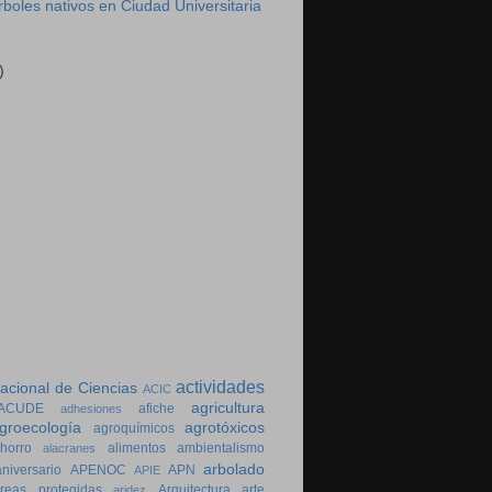
rboles nativos en Ciudad Universitaria
)
actividades
cional de Ciencias
ACIC
agricultura
ACUDE
afiche
adhesiones
groecología
agrotóxicos
agroquímicos
horro
alimentos
ambientalismo
alacranes
arbolado
aniversario
APENOC
APN
APIE
reas protegidas
Arquitectura
arte
aridez