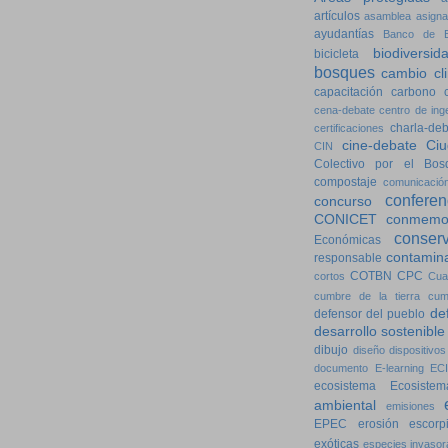
artículos
asamblea
asigna
ayudantías
Banco de E
biodiversid
bicicleta
bosques
cambio cl
capacitación
carbono
cena-debate
centro de ing
charla-de
certificaciones
cine-debate
Ciu
CIN
Colectivo por el Bos
compostaje
comunicació
conferen
concurso
CONICET
conmemo
conser
Económicas
contamin
responsable
COTBN
CPC
cortos
Cua
cumbre de la tierra
cum
de
defensor del pueblo
desarrollo sostenible
dibujo
diseño
dispositivos
documento
E-learning
ECI
ecosistema
Ecosistem
ambiental
emisiones
EPEC
erosión
escorp
exóticas
especies invasor