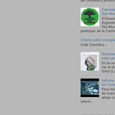
de Córdoba y provinci
Caminat
San Mar
El Domi
Argenti
Día Mund
participar de la Camin
Charla sobre energía
Café Científico ...
Documen
está ca
En la v
ver el 
GAJI (La
Informe
los Cón
Para to
de nues
abajo co
inform...