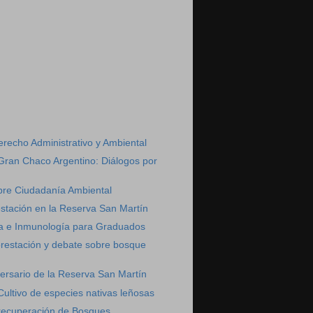
)
recho Administrativo y Ambiental
Gran Chaco Argentino: Diálogos por
bre Ciudadanía Ambiental
stación en la Reserva San Martín
ia e Inmunología para Graduados
orestación y debate sobre bosque
ersario de la Reserva San Martín
ultivo de especies nativas leñosas
recuperación de Bosques