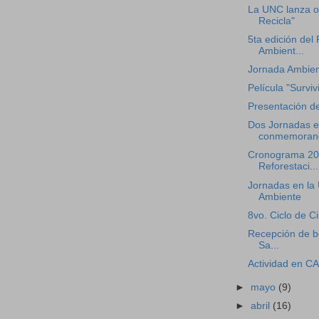
La UNC lanza o
Recicla"
5ta edición del
Ambient...
Jornada Ambie
Película "Surviv
Presentación de
Dos Jornadas e
conmemorand
Cronograma 201
Reforestaci...
Jornadas en la 
Ambiente
8vo. Ciclo de C
Recepción de bo
Sa...
Actividad en CA
►
mayo
(9)
►
abril
(16)