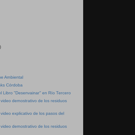
)
ne Ambiental
nks Córdoba
l Libro "Desenvainar" en Río Tercero
ideo demostrativo de los residuos
deo explicativo de los pasos del
ideo demostrativo de los residuos