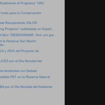
ficialmente el Programa "UNC
 Fondo para la Conservación
ntal Recuperando VALOR
ing Progress" subtitulada en Españ...
l libro "DESENVAINAR: Vivir con gar...
n la Reserva San Martín
o...
4 y 2015 del Proyecto de
UCES por el Día Mundial del
ine Ambiental con Debate
tellas PET en la Reserva Natural
BA por el Día Mundial del Ambiente