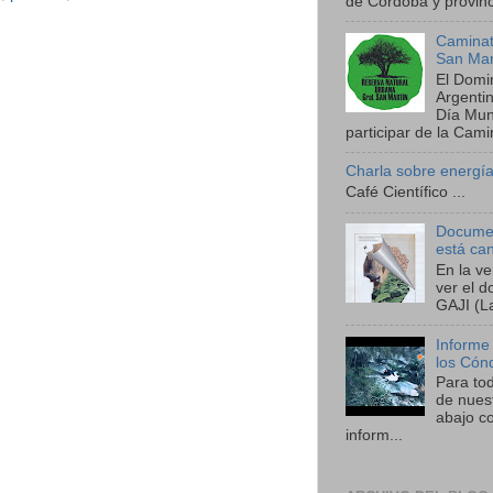
de Córdoba y provinci
Caminat
San Mar
El Domi
Argenti
Día Mund
participar de la Camin
Charla sobre energía
Café Científico ...
Documen
está ca
En la v
ver el 
GAJI (La
Informe
los Cón
Para to
de nues
abajo co
inform...