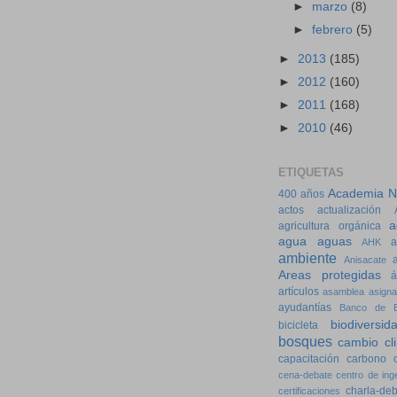
►
marzo
(8)
►
febrero
(5)
►
2013
(185)
►
2012
(160)
►
2011
(168)
►
2010
(46)
ETIQUETAS
Academia Na
400 años
actos
actualización
a
agricultura orgánica
agua
aguas
a
AHK
ambiente
Anisacate
Areas protegidas
á
artículos
asamblea
asigna
ayudantías
Banco de E
biodiversid
bicicleta
bosques
cambio cl
capacitación
carbono
cena-debate
centro de ing
charla-de
certificaciones