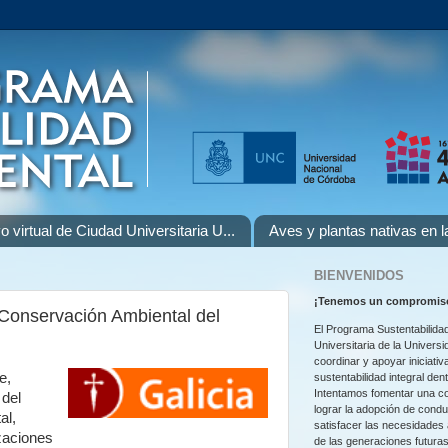
o virtual de Ciudad Universitaria U...
Aves y plantas nativas en 
BIENVENIDOS
¡
Tenemos un compromiso
 Conservación Ambiental del
El Programa Sustentabilidad
Universitaria de la Univers
coordinar y apoyar iniciativ
e,
sustentabilidad integral den
Intentamos fomentar una co
 del
lograr la adopción de cond
al,
satisfacer las necesidades
zaciones
de las generaciones futuras