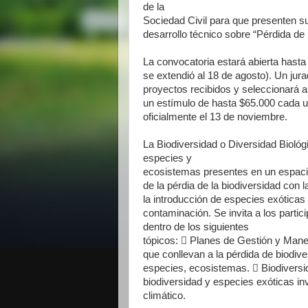
de la
Sociedad Civil para que presenten s
desarrollo técnico
sobre “Pérdida de 
La convocatoria estará abierta hasta
se extendió al 18 de agosto)
. Un jur
proyectos recibidos y seleccionará a
un
estímulo de hasta $65.000 cada 
oficialmente el 13 de
noviembre.
La Biodiversidad o Diversidad Biológi
especies y
ecosistemas presentes en un espaci
de la pérdia de
la biodiversidad con 
la introducción de especies
exóticas 
contaminación. Se invita a los parti
dentro de los siguientes
tópicos:  Planes de Gestión y Manej
que conllevan a la
pérdida de biodiv
especies, ecosistemas.  Biodiversi
biodiversidad y especies exóticas i
climático.