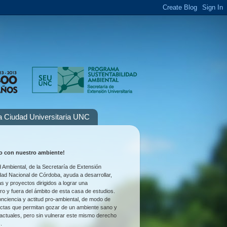
la Ciudad Universitaria UNC
 con nuestro ambiente!
 Ambiental, de la Secretaría de Extensión
idad Nacional de Córdoba, ayuda a desarrollar,
as y proyectos dirigidos a lograr una
tro y fuera del ámbito de esta casa de estudios.
nciencia y actitud pro-ambiental, de modo de
uctas que permitan gozar de un ambiente sano y
 actuales, pero sin vulnerar este mismo derecho
.