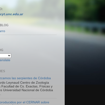
O:
cyt.unc.edu.ar
 BLOG
arro
OG
anslate
RES
camos las serpientes de Córdoba
ardo Leynaud Centro de Zoología
 Facultad de Cs. Exactas, Físicas y
es Universidad Nacional de Córdoba
.
 producidos por el CERNAR sobre