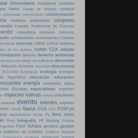
dad Universitaria
ciudadanía
ciudades
que Nativo
coloquio
Colegio de Biólogos
concienciación
n
comunicado
concentración
cia
congreso
conflictos ambientales
ración
Consejo Profesional de Ciencias
vación
consultoría
consumo
consumo
ación
conversatorio
convocatorias
Córdoba
cuencas
cultivo
cultura indígena
trociencia
curso
CZA
debate
bre de los pueblos
forestación
derecho ambiental
derecho
desmonte
desayuno de trabajo
desertificación
documental
distinción
docencia
doctorado
ecología
ecólogos
ECOJURE
Ecolenguas
educación
educación
as Argentinos
encuentro
energía
entrevistas
eólica
especialistas
iones
Escuelas
especies
especies nativas
estudiantes
as
estreno
evento
eventos
expertos
 ambiental
fauna
FCA
FCEFyN
AMAF
FAUDI
FCE
flora
tival
FL
folleto
financiamiento
firmas
ón
fotografía
Foro
FP
fracking
FUNAM
GASus
gestión
FVSA
genética
Argentina
Gobierno de Córdoba
a
Gobierno Nacional
homenaje
hongos
Greenpeace
hardware