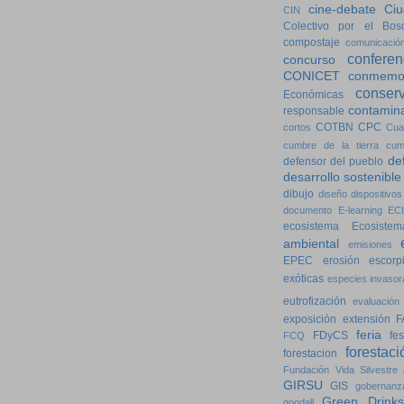
cine-debate
Ciu
CIN
Colectivo por el Bos
compostaje
comunicació
conferen
concurso
CONICET
conmemo
conser
Económicas
contamin
responsable
COTBN
CPC
cortos
Cua
cumbre de la tierra
cum
de
defensor del pueblo
desarrollo sostenible
dibujo
diseño
dispositivos
documento
E-learning
ECI
ecosistema
Ecosistem
ambiental
emisiones
EPEC
erosión
escorp
exóticas
especies invasor
eutrofización
evaluación
exposición
extensión
F
feria
FDyCS
fes
FCQ
forestaci
forestacion
Fundación Vida Silvestre 
GIRSU
GIS
gobernanz
Green Drinks
goodall