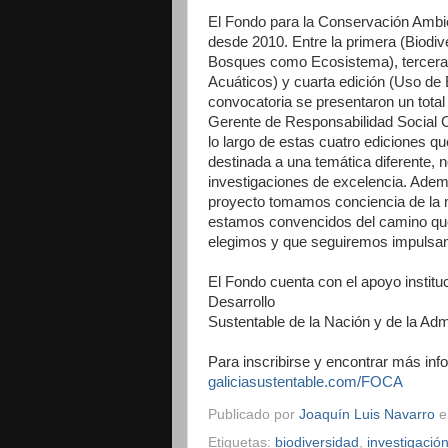
El Fondo para la Conservación Ambie
desde 2010. Entre la primera (Biodi
Bosques como Ecosistema), tercera
Acuáticos) y cuarta edición (Uso de
convocatoria se presentaron un total
Gerente de Responsabilidad Social C
lo largo
de estas cuatro ediciones q
destinada a una temática diferente, 
investigaciones de excelencia. Ademá
proyecto
tomamos conciencia de la m
estamos convencidos del camino q
elegimos y que seguiremos impulsan
El Fondo cuenta con el apoyo institu
Desarrollo
Sustentable de la Nación y de la Ad
Para inscribirse y encontrar más in
galiciasustentable.com/FOCA
Publicado por
Joaquín Luis Navarro
Etiquetas:
biodiversidad
,
investigació