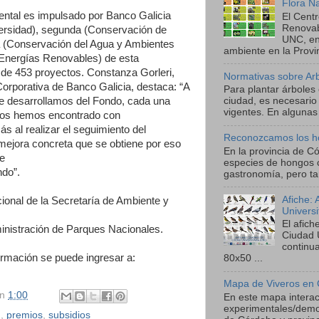
Flora N
ntal es impulsado por Banco Galicia
El Cent
Renova
versidad), segunda (Conservación de
UNC, en
 (Conservación del Agua y Ambientes
ambiente en la Provin
 Energías
Renovables) de esta
 de 453 proyectos. Constanza Gorleri,
Normativas sobre Ar
orporativa de Banco Galicia, destaca: “A
Para plantar árboles
ue desarrollamos del Fondo, cada una
ciudad, es necesario
vigentes. En algunas 
nos
hemos encontrado con
s al realizar el seguimiento del
Reconozcamos los h
ejora concreta que se obtiene por eso
En la provincia de C
ue
especies de hongos 
do”.
gastronomía, pero ta
Afiche:
cional de la Secretaría de Ambiente y
Univers
El afic
ministración de Parques Nacionales.
Ciudad 
continu
formación se puede ingresar a:
80x50 ...
Mapa de Viveros en 
en
1:00
En este mapa interact
experimentales/demos
n
,
premios
,
subsidios