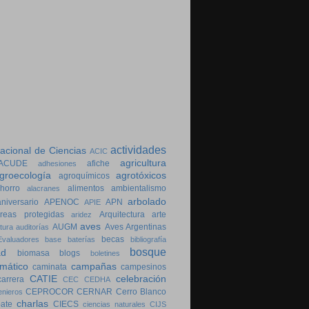
actividades
cional de Ciencias
ACIC
agricultura
ACUDE
afiche
adhesiones
groecología
agrotóxicos
agroquímicos
horro
alimentos
ambientalismo
alacranes
arbolado
aniversario
APENOC
APN
APIE
reas protegidas
Arquitectura
arte
aridez
aves
AUGM
Aves Argentinas
tura
auditorías
becas
valuadores
base
baterías
bibliografía
bosque
ad
biomasa
blogs
boletines
imático
campañas
caminata
campesinos
CATIE
celebración
carrera
CEC
CEDHA
CEPROCOR
CERNAR
Cerro Blanco
enieros
charlas
bate
CIECS
ciencias naturales
CIJS