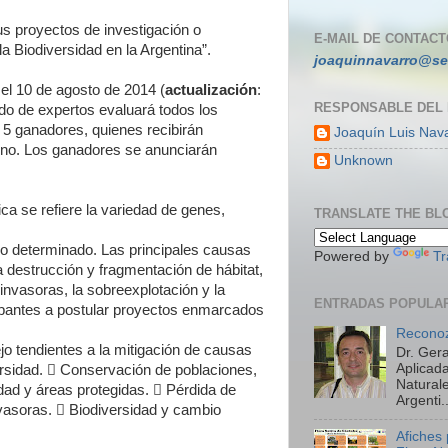
us proyectos de investigación o
E-MAIL DE CONTACT
la Biodiversidad en la Argentina”.
joaquinnavarro@se
 el 10 de agosto de 2014 (
actualización
:
RESPONSABLE DEL
ado de expertos
evaluará todos los
 5 ganadores, quienes recibirán
Joaquín Luis Nav
uno. Los ganadores se anunciarán
Unknown
ca se refiere la variedad de genes,
TRANSLATE THE BL
o determinado. Las principales causas
Powered by
Tr
la destrucción y fragmentación de hábitat,
invasoras, la sobreexplotación y la
ENTRADAS POPULA
cipantes a postular proyectos enmarcados
Reconoz
o tendientes a la mitigación de causas
Dr. Ger
Aplicada
ersidad.  Conservación de poblaciones,
Natural
dad y áreas protegidas.  Pérdida de
Argenti..
nvasoras.  Biodiversidad y cambio
Afiches