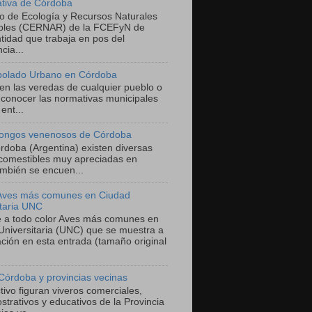
ativa de Córdoba
ro de Ecología y Recursos Naturales
bles (CERNAR) de la FCEFyN de
tidad que trabaja en pos del
cia...
bolado Urbano en Córdoba
 en las veredas de cualquier pueblo o
 conocer las normativas municipales
ent...
ongos venenosos de Córdoba
órdoba (Argentina) existen diversas
comestibles muy apreciadas en
mbién se encuen...
 Aves más comunes en Ciudad
itaria UNC
he a todo color Aves más comunes en
Universitaria (UNC) que se muestra a
ación en esta entrada (tamaño original
Córdoba y provincias vecinas
ivo figuran viveros comerciales,
trativos y educativos de la Provincia