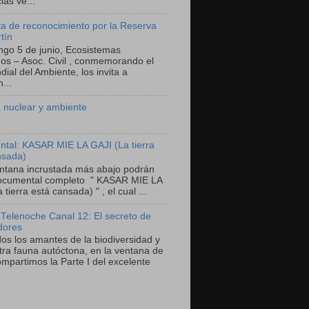
as ve...
a de reconocimiento por la Reserva
tín
ngo 5 de junio, Ecosistemas
nos – Asoc. Civil , conmemorando el
ial del Ambiente, los invita a
...
 nuclear y ambiente
tal: KASAR MIE LA GAJI (La tierra
nsada)
entana incrustada más abajo podrán
documental completo " KASAR MIE LA
 tierra está cansada) " , el cual ...
 Telenoche Canal 12: El secreto de
dores
dos los amantes de la biodiversidad y
tra fauna autóctona, en la ventana de
mpartimos la Parte I del excelente