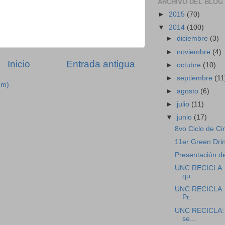
ARCHIVO DEL BLOG
►
2015
(70)
▼
2014
(100)
►
diciembre
(3)
►
noviembre
(4)
Inicio
Entrada antigua
►
octubre
(10)
►
septiembre
(11
om)
►
agosto
(6)
►
julio
(11)
▼
junio
(17)
8vo Ciclo de Ci
11er Green Dri
Presentación de
UNC RECICLA: v
qu...
UNC RECICLA: vi
Pr...
UNC RECICLA: v
se...