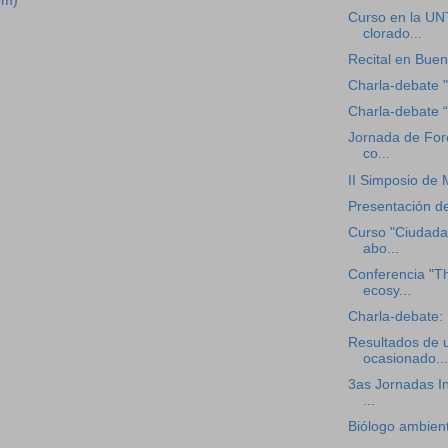
om)
Curso en la UN
clorado...
Recital en Buen
Charla-debate "
Charla-debate “S
Jornada de For
co...
II Simposio de 
Presentación del
Curso "Ciudada
abo...
Conferencia "Th
ecosy...
Charla-debate: E
Resultados de 
ocasionado...
3as Jornadas I
...
Biólogo ambienta