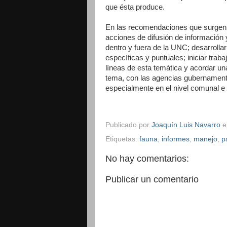
que ésta produce.
En las recomendaciones que surgen d
acciones de difusión de información
dentro y fuera de la UNC; desarrolla
específicas y puntuales; iniciar trab
líneas de esta temática y acordar un
tema, con las agencias gubernamenta
especialmente en el nivel comunal e i
Publicado por
Joaquín Luis Navarro
Etiquetas:
fauna
,
informes
,
manejo
,
p
No hay comentarios:
Publicar un comentario