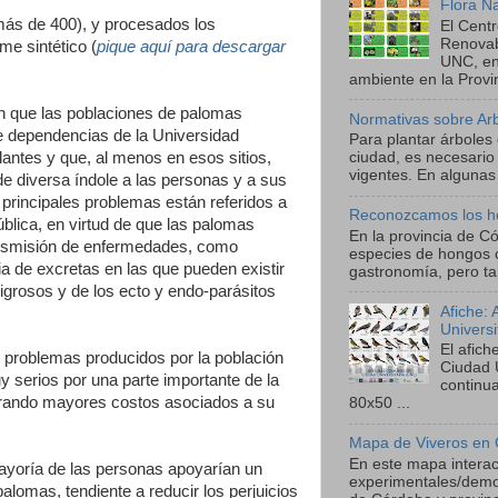
Flora N
más de 400), y procesados los
El Cent
Renova
me sintético (
pique aquí para descargar
UNC, en
ambiente en la Provin
n que las poblaciones de palomas
Normativas sobre Ar
de dependencias de la Universidad
Para plantar árboles
ntes y que, al menos en esos sitios,
ciudad, es necesario
vigentes. En algunas 
e diversa índole a las personas y a sus
 principales problemas están referidos a
Reconozcamos los h
pública, en virtud de que las palomas
En la provincia de C
ransmisión de enfermedades, como
especies de hongos 
a de excretas en las que pueden existir
gastronomía, pero ta
grosos y de los ecto y endo-parásitos
Afiche:
Univers
El afic
s problemas producidos por la población
Ciudad 
serios por una parte importante de la
continu
rando mayores costos asociados a su
80x50 ...
Mapa de Viveros en 
En este mapa interact
ayoría de las personas apoyarían un
experimentales/demos
alomas, tendiente a reducir los perjuicios