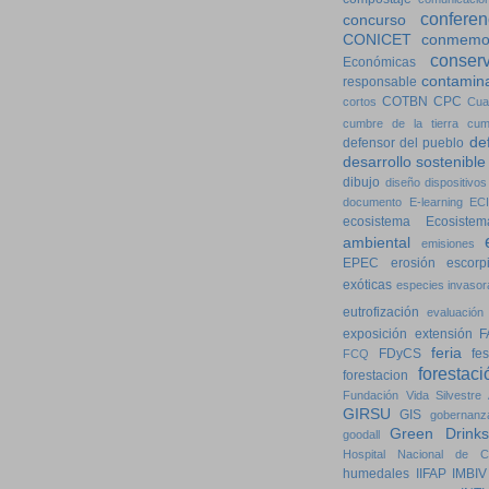
conferen
concurso
CONICET
conmemo
conser
Económicas
contamin
responsable
COTBN
CPC
cortos
Cua
cumbre de la tierra
cum
de
defensor del pueblo
desarrollo sostenible
dibujo
diseño
dispositivos
documento
E-learning
ECI
ecosistema
Ecosistem
ambiental
emisiones
EPEC
erosión
escorp
exóticas
especies invasor
eutrofización
evaluación
exposición
extensión
F
feria
FDyCS
fes
FCQ
forestaci
forestacion
Fundación Vida Silvestre 
GIRSU
GIS
gobernanz
Green Drinks
goodall
Hospital Nacional de Cl
humedales
IIFAP
IMBIV