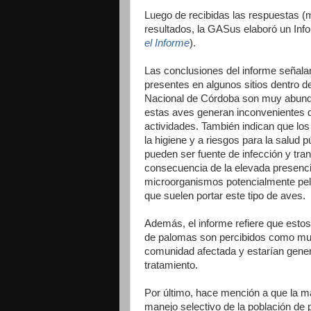
Luego de recibidas las respuestas (
resultados, la GASus elaboró un Info
el Informe
).
Las conclusiones del informe señala
presentes en algunos sitios dentro 
Nacional de Córdoba son muy abunda
estas aves generan inconvenientes d
actividades.
También indican que los
la higiene y a riesgos para la salud 
pueden ser fuente de infección y t
consecuencia de la elevada presenci
microorganismos potencialmente peli
que suelen portar este tipo de aves.
Además, el informe refiere que esto
de palomas son percibidos como muy 
comunidad afectada y estarían gene
tratamiento.
Por último, hace mención a que la m
manejo selectivo de la población de p