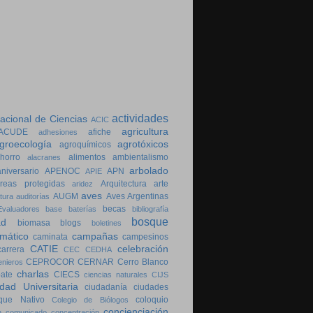
actividades
cional de Ciencias
ACIC
agricultura
ACUDE
afiche
adhesiones
groecología
agrotóxicos
agroquímicos
horro
alimentos
ambientalismo
alacranes
arbolado
aniversario
APENOC
APN
APIE
reas protegidas
Arquitectura
arte
aridez
aves
AUGM
Aves Argentinas
tura
auditorías
becas
valuadores
base
baterías
bibliografía
bosque
ad
biomasa
blogs
boletines
imático
campañas
caminata
campesinos
CATIE
celebración
carrera
CEC
CEDHA
CEPROCOR
CERNAR
Cerro Blanco
enieros
charlas
bate
CIECS
ciencias naturales
CIJS
dad Universitaria
ciudadanía
ciudades
que Nativo
coloquio
Colegio de Biólogos
concienciación
n
comunicado
concentración