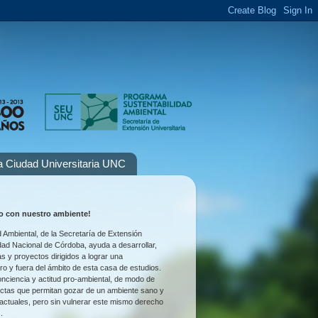
la Ciudad Universitaria UNC
 con nuestro ambiente!
 Ambiental, de la Secretaría de Extensión
idad Nacional de Córdoba, ayuda a desarrollar,
as y proyectos dirigidos a lograr una
tro y fuera del ámbito de esta casa de estudios.
nciencia y actitud pro-ambiental, de modo de
uctas que permitan gozar de un ambiente sano y
 actuales, pero sin vulnerar este mismo derecho
.