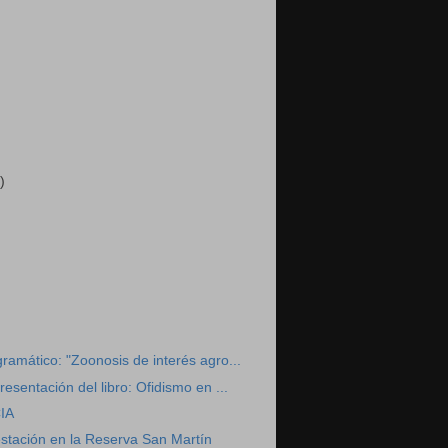
)
)
ramático: "Zoonosis de interés agro...
esentación del libro: Ofidismo en ...
IA
stación en la Reserva San Martín