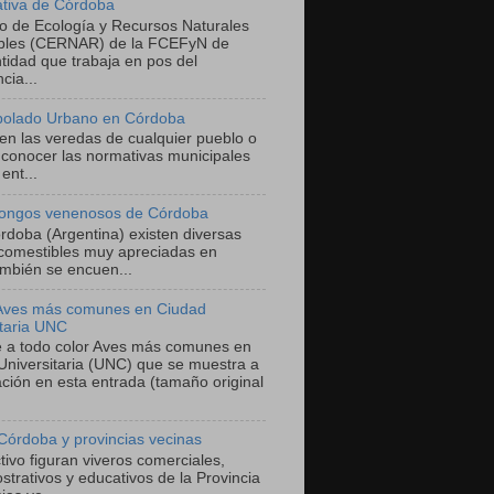
ativa de Córdoba
ro de Ecología y Recursos Naturales
bles (CERNAR) de la FCEFyN de
tidad que trabaja en pos del
cia...
bolado Urbano en Córdoba
 en las veredas de cualquier pueblo o
 conocer las normativas municipales
ent...
ongos venenosos de Córdoba
órdoba (Argentina) existen diversas
comestibles muy apreciadas en
mbién se encuen...
 Aves más comunes en Ciudad
itaria UNC
he a todo color Aves más comunes en
Universitaria (UNC) que se muestra a
ación en esta entrada (tamaño original
Córdoba y provincias vecinas
ivo figuran viveros comerciales,
trativos y educativos de la Provincia