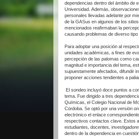
dependencias dentro del ámbito de e
Universidad.
Además, observacione
personales llevadas adelante por m
de la GASus en algunos de los sitios
mencionados reafirmaban la percepc
causando problemas de diverso tipo
Para adoptar una posición al respecto
unidades académicas, a fines de eva
percepción de las palomas como cau
magnitud e importancia del tema, est
supuestamente afectados, difundir in
proponer acciones tendientes a palia
El sondeo incluyó
doce puntos a com
tema.
Fue dirigido a tres dependenci
Químicas, el Colegio Nacional de Mo
Córdoba.
Se optó por una versión
on
electrónico el enlace correspondient
respectivos contactos clave. Estos a
estudiantes, docentes, investigadore
dentro de la dependencia en cuestió