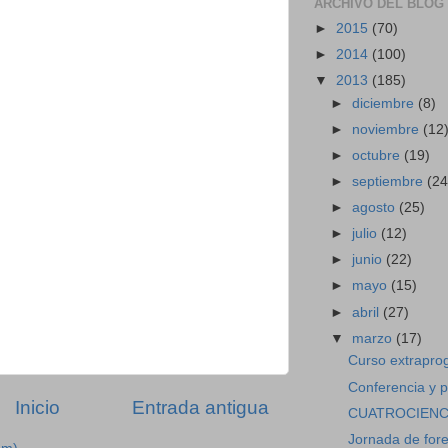
ARCHIVO DEL BLOG
►
2015
(70)
►
2014
(100)
▼
2013
(185)
►
diciembre
(8)
►
noviembre
(12
►
octubre
(19)
►
septiembre
(24
►
agosto
(25)
►
julio
(12)
►
junio
(22)
►
mayo
(15)
►
abril
(27)
▼
marzo
(17)
Curso extraprog
Conferencia y pr
Inicio
Entrada antigua
CUATROCIENC
Jornada de fore