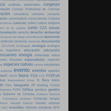
cia
congreso
conflictos ambientales
ración
Consejo Profesional de Ciencias
vación
consultoría
consumo
consumo
ación
conversatorio
convocatorias
Córdoba
cuencas
cultivo
cultura indígena
trociencia
curso
CZA
debate
bre de los pueblos
forestación
derecho ambiental
derecho
desmonte
desayuno de trabajo
desertificación
documental
distinción
docencia
doctorado
ecología
ecólogos
ECOJURE
Ecolenguas
educación
educación
as Argentinos
encuentro
energía
entrevistas
eólica
especialistas
iones
Escuelas
especies
especies nativas
estudiantes
as
estreno
evento
eventos
expertos
 ambiental
fauna
FCA
FCEFyN
AMAF
FAUDI
FCE
flora
tival
FL
folleto
financiamiento
firmas
ón
fotografía
Foro
FP
fracking
FUNAM
GASus
gestión
FVSA
genética
Argentina
Gobierno de Córdoba
a
Gobierno Nacional
homenaje
hongos
Greenpeace
hardware
huertas urbanas
ínicas
Hospital Rawson
incendios
informes
iniciativas
INTA
INALI