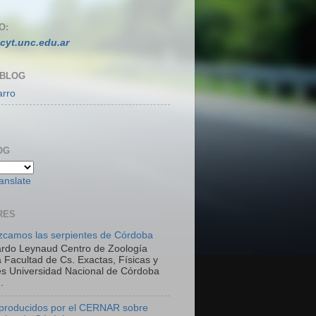
O:
cyt.unc.edu.ar
 BLOG
arro
OG
anslate
RES
camos las serpientes de Córdoba
ardo Leynaud Centro de Zoología
 Facultad de Cs. Exactas, Físicas y
es Universidad Nacional de Córdoba
.
 producidos por el CERNAR sobre