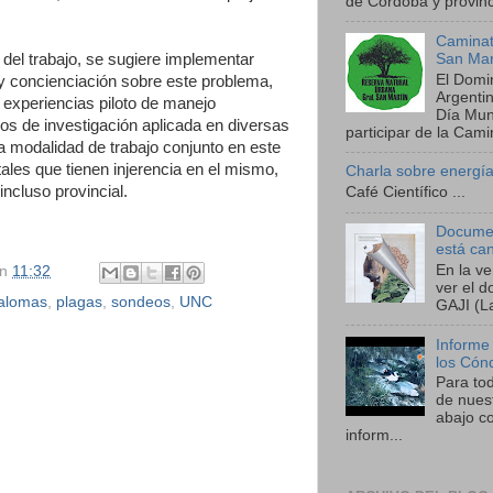
de Córdoba y provinci
Caminat
San Mar
el trabajo, se sugiere implementar
El Domi
 y concienciación sobre este problema,
Argenti
r experiencias piloto de manejo
Día Mund
ajos de investigación aplicada en diversas
participar de la Camin
a modalidad de trabajo conjunto en este
les que tienen injerencia en el mismo,
Charla sobre energía
ncluso provincial.
Café Científico ...
Documen
está ca
En la v
en
11:32
ver el 
alomas
,
plagas
,
sondeos
,
UNC
GAJI (La
Informe
los Cón
Para to
de nues
abajo co
inform...