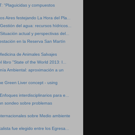
T: “Plaguicidas y compuestos
os Aires festejando La Hora del Pla...
Gestión del agua: recursos hídricos...
ituación actual y perspectivas del...
estación en la Reserva San Martín
Medicina de Animales Salvajes
 libro "State of the World 2013: I...
nía Ambiental: aproximación a un
e Green Liver concept - using
nfoques interdisciplinarios para e...
un sondeo sobre problemas
nternacionales sobre Medio ambiente
lista fue elegido entre los Egresa...