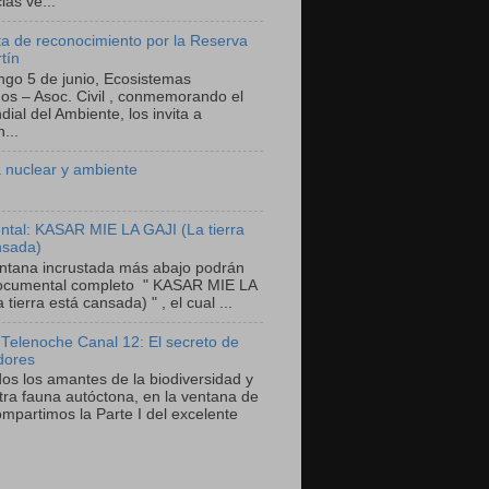
as ve...
a de reconocimiento por la Reserva
tín
ngo 5 de junio, Ecosistemas
nos – Asoc. Civil , conmemorando el
ial del Ambiente, los invita a
...
 nuclear y ambiente
tal: KASAR MIE LA GAJI (La tierra
nsada)
entana incrustada más abajo podrán
documental completo " KASAR MIE LA
 tierra está cansada) " , el cual ...
 Telenoche Canal 12: El secreto de
dores
dos los amantes de la biodiversidad y
tra fauna autóctona, en la ventana de
mpartimos la Parte I del excelente