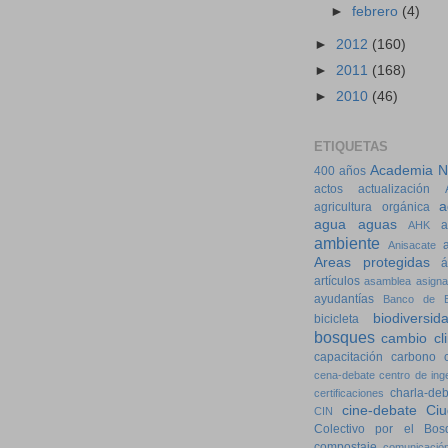
►
febrero
(4)
►
2012
(160)
►
2011
(168)
►
2010
(46)
ETIQUETAS
Academia Na
400 años
actos
actualización
a
agricultura orgánica
agua
aguas
a
AHK
ambiente
Anisacate
Areas protegidas
á
artículos
asamblea
asigna
ayudantías
Banco de E
biodiversid
bicicleta
bosques
cambio cl
capacitación
carbono
cena-debate
centro de ing
charla-de
certificaciones
cine-debate
Ciu
CIN
Colectivo por el Bos
compostaje
comunicació