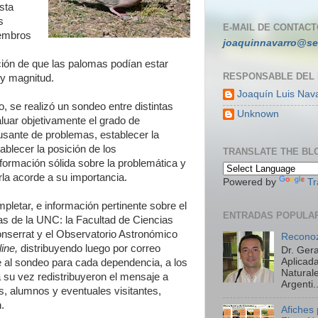
sta
s
E-MAIL DE CONTACT
iembros
joaquinnavarro@se
ión de que las palomas podían estar
RESPONSABLE DEL
 y magnitud.
Joaquín Luis Nav
, se realizó un sondeo entre distintas
Unknown
luar objetivamente el grado de
sante de problemas, establecer la
ablecer la posición de los
TRANSLATE THE BL
formación sólida sobre la problemática y
rla acorde a su importancia.
Powered by
Tr
pletar, e información pertinente sobre el
ENTRADAS POPULA
as de la UNC: la Facultad de Ciencias
nserrat y el Observatorio Astronómico
Reconoz
line,
distribuyendo luego por correo
Dr. Ger
Aplicada
e al sondeo para cada dependencia, a los
Natural
 su vez redistribuyeron el mensaje a
Argenti..
s, alumnos y eventuales visitantes,
n.
Afiches