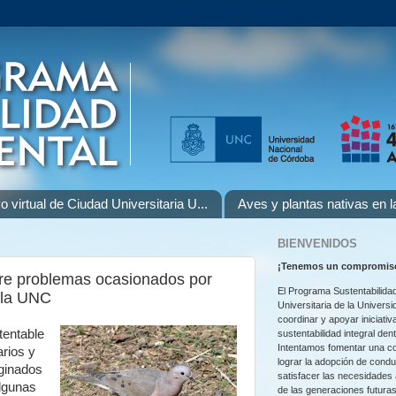
o virtual de Ciudad Universitaria U...
Aves y plantas nativas en 
BIENVENIDOS
¡
Tenemos un compromiso
re problemas ocasionados por
El Programa Sustentabilidad
 la UNC
Universitaria de la Univers
coordinar y apoyar iniciativ
tentable
sustentabilidad integral den
Intentamos fomentar una co
rios y
lograr la adopción de cond
ginados
satisfacer las necesidades
algunas
de las generaciones futuras