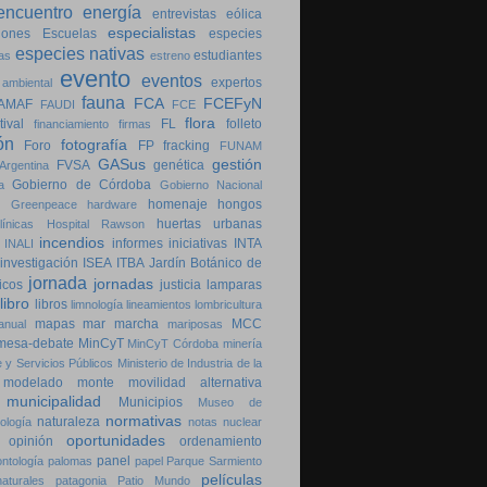
encuentro
energía
entrevistas
eólica
especialistas
iones
Escuelas
especies
especies nativas
estudiantes
as
estreno
evento
eventos
expertos
 ambiental
fauna
FCA
FCEFyN
AMAF
FAUDI
FCE
flora
tival
FL
folleto
financiamiento
firmas
ón
fotografía
Foro
FP
fracking
FUNAM
GASus
gestión
FVSA
genética
Argentina
Gobierno de Córdoba
a
Gobierno Nacional
homenaje
hongos
Greenpeace
hardware
huertas urbanas
ínicas
Hospital Rawson
incendios
informes
iniciativas
INTA
INALI
investigación
ISEA
ITBA
Jardín Botánico de
jornada
jornadas
icos
justicia
lamparas
libro
libros
limnología
lineamientos
lombricultura
mapas
mar
marcha
MCC
anual
mariposas
mesa-debate
MinCyT
MinCyT Córdoba
minería
 y Servicios Públicos
Ministerio de Industria de la
modelado
monte
movilidad alternativa
municipalidad
Municipios
Museo de
normativas
naturaleza
ología
notas
nuclear
oportunidades
opinión
ordenamiento
panel
ontología
palomas
papel
Parque Sarmiento
películas
aturales
patagonia
Patio Mundo