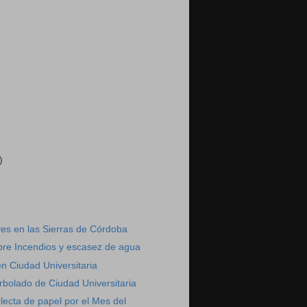
)
)
es en las Sierras de Córdoba
bre Incendios y escasez de agua
n Ciudad Universitaria
arbolado de Ciudad Universitaria
ecta de papel por el Mes del