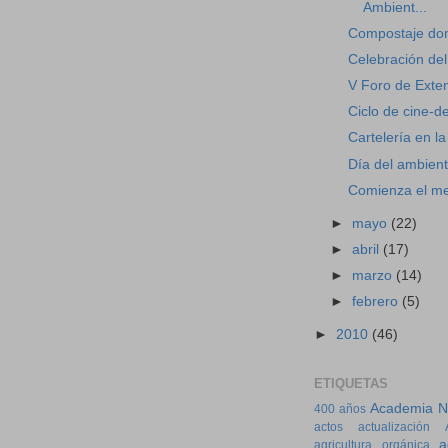
Ambient...
Compostaje domi
Celebración del
V Foro de Exten
Ciclo de cine-
Cartelería en la
Día del ambien
Comienza el me
►
mayo
(22)
►
abril
(17)
►
marzo
(14)
►
febrero
(5)
►
2010
(46)
ETIQUETAS
Academia Na
400 años
actos
actualización
a
agricultura orgánica