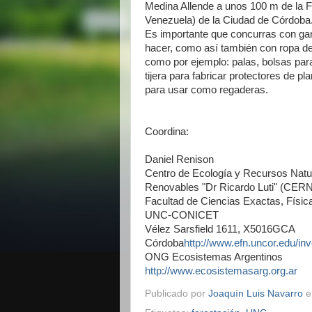
Medina Allende a unos 100 m de la 
Venezuela) de la Ciudad de Córdoba
Es importante que concurras con
ga
hacer, como así también con ropa de
como por ejemplo: palas, bolsas para 
tijera para fabricar protectores de pla
para usar como regaderas.
Coordina:
Daniel Renison
Centro de Ecología y Recursos Natu
Renovables "Dr Ricardo Luti" (CER
Facultad de Ciencias Exactas, Físic
UNC-CONICET
Vélez Sarsfield 1611, X5016GCA
Córdoba
http://www.efn.uncor.edu/inv
ONG Ecosistemas Argentinos
http://www.ecosistemasarg.org.ar
Publicado por
Joaquín Luis Navarro