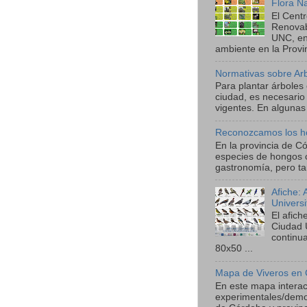
Flora N
El Cent
Renova
UNC, en
ambiente en la Provin
Normativas sobre Ar
Para plantar árboles
ciudad, es necesario
vigentes. En algunas 
Reconozcamos los h
En la provincia de C
especies de hongos 
gastronomía, pero ta
Afiche:
Univers
El afic
Ciudad 
continu
80x50 ...
Mapa de Viveros en 
En este mapa interact
experimentales/demos