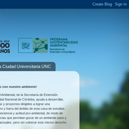
la Ciudad Universitaria UNC
 con nuestro ambiente!
 Ambiental, de la Secretaría de Extensión
idad Nacional de Córdoba, ayuda a desarrollar,
as y proyectos dirigidos a lograr una
tro y fuera del ámbito de esta casa de estudios.
nciencia y actitud pro-ambiental, de modo de
uctas que permitan gozar de un ambiente sano y
 actuales, pero sin vulnerar este mismo derecho
.