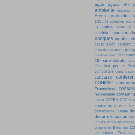
agua
aguas
a
AHK
ambiente
Anisacate
Areas protegidas
á
artículos
asamblea
asigna
ayudantías
Banco de E
biodiversid
bicicleta
bosques
cambio cl
capacitación
carbono
cena-debate
centro de ing
charla-de
certificaciones
cine-debate
Ciu
CIN
Colectivo por el Bos
compostaje
comunicació
conferen
concurso
CONICET
conmemo
conser
Económicas
contamin
responsable
COTBN
CPC
cortos
Cua
cumbre de la tierra
cum
de
defensor del pueblo
desarrollo sostenible
dibujo
diseño
dispositivos
documento
E-learning
ECI
ecosistema
Ecosistem