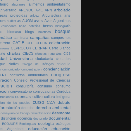
horro
alimentos
ambientalismo
alacranes
arbolado
aniversario
APENOC
APN
APIE
reas protegidas
Arquitectura
arte
aridez
aves
AUGM
Aves Argentinas
tura
auditorías
becas
valuadores
base
baterías
bibliografía
bosque
ad
biomasa
blogs
boletines
imático
campañas
caminata
campesinos
CATIE
celebración
carrera
CEC
CEDHA
CEPROCOR
CERNAR
Cerro Blanco
enieros
charlas
bate
CIECS
ciencias naturales
CIJS
dad Universitaria
ciudadanía
ciudades
que Nativo
coloquio
Colegio de Biólogos
concienciación
n
comunicado
concentración
cia
congreso
conflictos ambientales
ración
Consejo Profesional de Ciencias
vación
consultoría
consumo
consumo
ación
conversatorio
convocatorias
Córdoba
cuencas
cultivo
cultura indígena
trociencia
curso
CZA
debate
bre de los pueblos
forestación
derecho ambiental
derecho
desmonte
desayuno de trabajo
desertificación
documental
distinción
docencia
doctorado
ecología
ecólogos
ECOJURE
Ecolenguas
educación
educación
as Argentinos