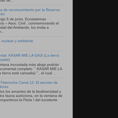
as ve...
a de reconocimiento por la Reserva
tín
ngo 5 de junio, Ecosistemas
nos – Asoc. Civil , conmemorando el
ial del Ambiente, los invita a
...
 nuclear y ambiente
tal: KASAR MIE LA GAJI (La tierra
nsada)
entana incrustada más abajo podrán
documental completo " KASAR MIE LA
 tierra está cansada) " , el cual ...
 Telenoche Canal 12: El secreto de
dores
dos los amantes de la biodiversidad y
tra fauna autóctona, en la ventana de
mpartimos la Parte I del excelente