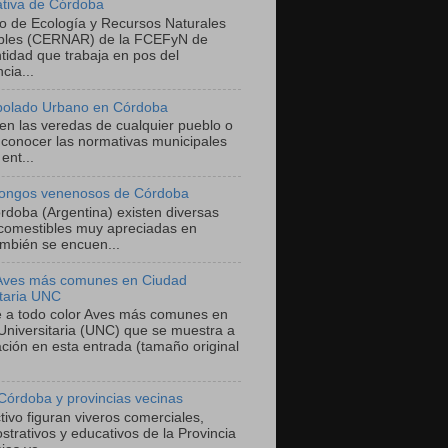
ativa de Córdoba
ro de Ecología y Recursos Naturales
bles (CERNAR) de la FCEFyN de
tidad que trabaja en pos del
cia...
bolado Urbano en Córdoba
 en las veredas de cualquier pueblo o
 conocer las normativas municipales
ent...
ongos venenosos de Córdoba
órdoba (Argentina) existen diversas
comestibles muy apreciadas en
mbién se encuen...
 Aves más comunes en Ciudad
itaria UNC
he a todo color Aves más comunes en
Universitaria (UNC) que se muestra a
ación en esta entrada (tamaño original
Córdoba y provincias vecinas
ivo figuran viveros comerciales,
trativos y educativos de la Provincia