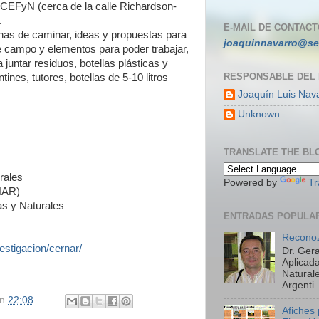
FCEFyN (cerca de la calle Richardson-
.
E-MAIL DE CONTACT
nas de caminar, ideas y propuestas para
joaquinnavarro@se
 campo y elementos para poder trabajar,
juntar residuos, botellas plásticas y
RESPONSABLE DEL
ntines, tutores, botellas de 5-10 litros
Joaquín Luis Nav
Unknown
TRANSLATE THE BL
rales
Powered by
Tr
NAR)
as y Naturales
ENTRADAS POPULA
Reconoz
estigacion/cernar/
Dr. Ger
Aplicada
Natural
Argenti..
en
22:08
Afiches