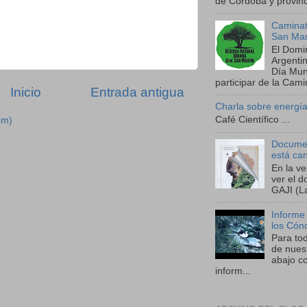
de Córdoba y provinci
Caminat
San Mar
El Domi
Argenti
Día Mund
participar de la Camin
Inicio
Entrada antigua
Charla sobre energía
Café Científico ...
om)
Documen
está ca
En la v
ver el 
GAJI (La
Informe
los Cón
Para to
de nues
abajo co
inform...