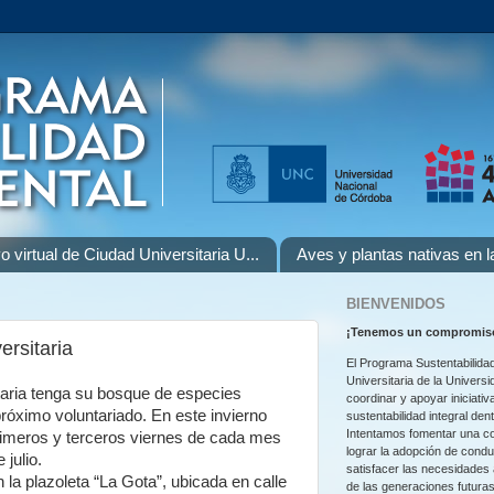
o virtual de Ciudad Universitaria U...
Aves y plantas nativas en 
BIENVENIDOS
¡
Tenemos un compromiso
rsitaria
El Programa Sustentabilidad
Universitaria de la Univers
itaria tenga su bosque de especies
coordinar y apoyar iniciativ
próximo voluntariado. En este invierno
sustentabilidad integral den
Intentamos fomentar una co
rimeros y terceros viernes de cada mes
lograr la adopción de cond
 julio.
satisfacer las necesidades
la plazoleta “La Gota”, ubicada en calle
de las generaciones futuras