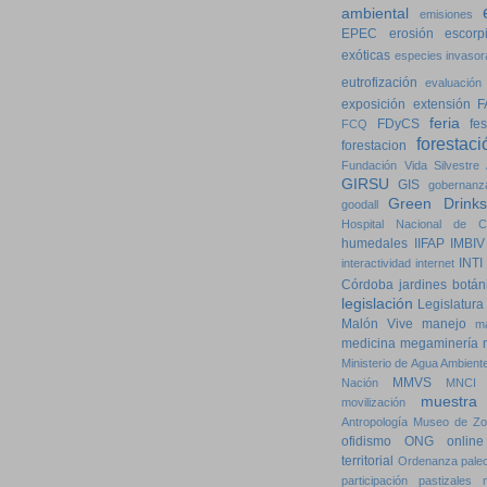
ambiental
emisiones
EPEC
erosión
escorp
exóticas
especies invasor
eutrofización
evaluación
exposición
extensión
F
feria
FDyCS
fes
FCQ
forestaci
forestacion
Fundación Vida Silvestre 
GIRSU
GIS
gobernanz
Green Drinks
goodall
Hospital Nacional de Cl
humedales
IIFAP
IMBIV
INTI
interactividad
internet
Córdoba
jardines botán
legislación
Legislatura
Malón Vive
manejo
m
medicina
megaminería
Ministerio de Agua Ambiente
MMVS
Nación
MNCI
muestra
movilización
Antropología
Museo de Zo
ofidismo
ONG
online
territorial
Ordenanza
pale
participación
pastizales n