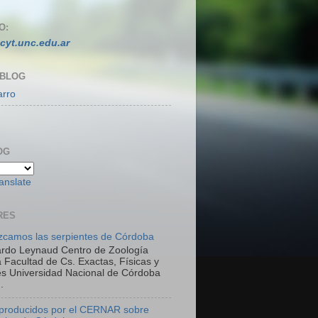
O:
cyt.unc.edu.ar
 BLOG
arro
OG
anslate
RES
camos las serpientes de Córdoba
ardo Leynaud Centro de Zoología
 Facultad de Cs. Exactas, Físicas y
es Universidad Nacional de Córdoba
.
 producidos por el CERNAR sobre