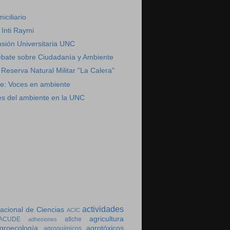
ciliario
 Inti Raymi
sión Universitaria UNC
debate sobre Ciudadanía y Ambiente
 Reserva Natural Militar "La Calera"
te: Voces en ambiente
s del ambiente en la UNC
actividades
cional de Ciencias
ACIC
agricultura
ACUDE
afiche
adhesiones
groecología
agrotóxicos
agroquímicos