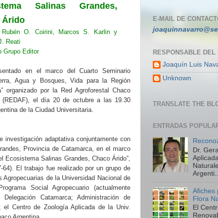
stema Salinas Grandes,
E-MAIL DE CONTACT
 Árido
joaquinnavarro@se
: Rubén O. Coirini, Marcos S. Karlin y
. Reati
 Grupo Editor
RESPONSABLE DEL
Joaquín Luis Nav
sentado en el marco del Cuarto Seminario
Unknown
Tierra, Agua y Bosques, Vida para la Región
” organizado por la Red Agroforestal Chaco
a (REDAF), el día 20 de octubre a las 19.30
TRANSLATE THE BL
entina de la Ciudad Universitaria.
ENTRADAS POPULA
de investigación adaptativa conjuntamente con
Reconoz
Grandes, Provincia de Catamarca, en el marco
Dr. Ger
Aplicada
el Ecosistema Salinas Grandes, Chaco Árido”,
Natural
4). El trabajo fue realizado por un grupo de
Argenti..
s Agropecuarias de la Universidad Nacional de
rograma Social Agropecuario (actualmente
Afiches
), Delegación Catamarca; Administración de
Flora N
 el Centro de Zoología Aplicada de la Univ.
El Cent
Renova
haco Argentina.