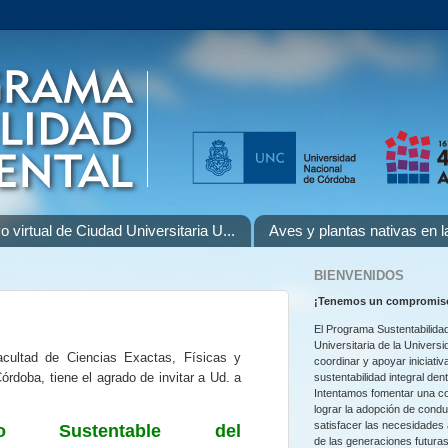
o virtual de Ciudad Universitaria U...
Aves y plantas nativas en 
BIENVENIDOS
¡
Tenemos un compromiso
El Programa Sustentabilidad
Universitaria de la Univers
acultad de Ciencias Exactas, Físicas y
coordinar y apoyar iniciativ
órdoba, tiene el agrado de invitar a Ud. a
sustentabilidad integral den
Intentamos fomentar una co
lograr la adopción de cond
satisfacer las necesidades
jo Sustentable del
de las generaciones futuras