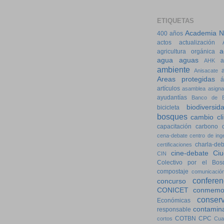
ETIQUETAS
Academia Na
400 años
actos
actualización
a
agricultura orgánica
agua
aguas
a
AHK
ambiente
Anisacate
Areas protegidas
á
artículos
asamblea
asigna
ayudantías
Banco de E
biodiversid
bicicleta
bosques
cambio cl
capacitación
carbono
cena-debate
centro de ing
charla-de
certificaciones
cine-debate
Ciu
CIN
Colectivo por el Bos
compostaje
comunicació
conferen
concurso
CONICET
conmemo
conser
Económicas
contamin
responsable
COTBN
CPC
cortos
Cua