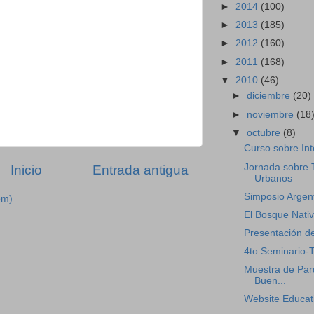
►
2014
(100)
►
2013
(185)
►
2012
(160)
►
2011
(168)
▼
2010
(46)
►
diciembre
(20)
►
noviembre
(18
▼
octubre
(8)
Curso sobre Int
Jornada sobre 
Inicio
Entrada antigua
Urbanos
Simposio Argen
om)
El Bosque Nativ
Presentación de
4to Seminario-T
Muestra de Par
Buen...
Website Educat