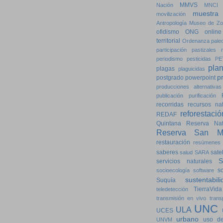
MMVS
Nación
MNCI
muestra
movilización
Antropología
Museo de Zo
ofidismo
ONG
online
territorial
Ordenanza
pale
participación
pastizales n
periodismo
pesticidas
PE
pla
plagas
plaguicidas
p
postgrado
powerpoint
producciones alternativas
publicación
purificación
recorridas
recursos nat
reforestació
REDAF
Quintana
Reserva Natu
Reserva San Ma
restauración
resúmenes
saberes
satel
salud
SARA
servicios naturales
so
socioecología
software
sustentabili
Suquía
TierraVida
teledetección
transmisión en vivo
trans
UNC
ULA
UCES
urbano
uso de
UNVM