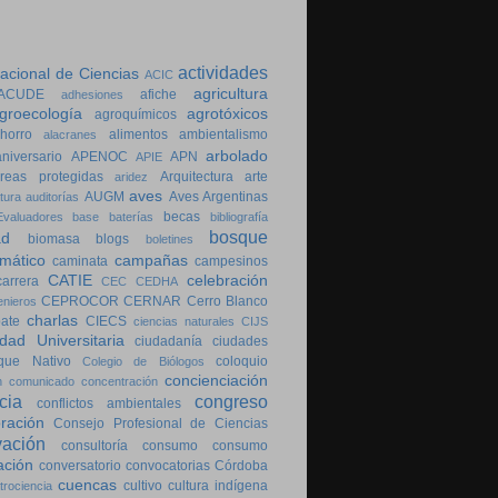
actividades
cional de Ciencias
ACIC
agricultura
ACUDE
afiche
adhesiones
groecología
agrotóxicos
agroquímicos
horro
alimentos
ambientalismo
alacranes
arbolado
aniversario
APENOC
APN
APIE
reas protegidas
Arquitectura
arte
aridez
aves
AUGM
Aves Argentinas
tura
auditorías
becas
valuadores
base
baterías
bibliografía
bosque
ad
biomasa
blogs
boletines
imático
campañas
caminata
campesinos
CATIE
celebración
carrera
CEC
CEDHA
CEPROCOR
CERNAR
Cerro Blanco
enieros
charlas
bate
CIECS
ciencias naturales
CIJS
dad Universitaria
ciudadanía
ciudades
que Nativo
coloquio
Colegio de Biólogos
concienciación
n
comunicado
concentración
cia
congreso
conflictos ambientales
ración
Consejo Profesional de Ciencias
vación
consultoría
consumo
consumo
ación
conversatorio
convocatorias
Córdoba
cuencas
cultivo
cultura indígena
trociencia