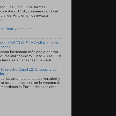
tín
ngo 5 de junio, Ecosistemas
nos – Asoc. Civil , conmemorando el
ial del Ambiente, los invita a
...
 nuclear y ambiente
tal: KASAR MIE LA GAJI (La tierra
nsada)
entana incrustada más abajo podrán
documental completo " KASAR MIE LA
 tierra está cansada) " , el cual ...
 Telenoche Canal 12: El secreto de
dores
dos los amantes de la biodiversidad y
tra fauna autóctona, en la ventana de
mpartimos la Parte I del excelente