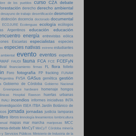
curso
CZA
debate
bre de los pueblos
forestación
derecho ambiental
derecho
desmonte
desayuno de trabajo
desertificación
documental
distinción
docencia
doctorado
ecología
ecólogos
ECOJURE
Ecolenguas
educación
educación
as Argentinos
encuentro
energía
entrevistas
eólica
especialistas
iones
Escuelas
especies
especies nativas
estudiantes
as
estreno
evento
eventos
expertos
 ambiental
fauna
FCA
FCEFyN
AMAF
FAUDI
FCE
flora
tival
FL
folleto
financiamiento
firmas
ón
fotografía
Foro
FP
fracking
FUNAM
GASus
gestión
FVSA
genética
Argentina
Gobierno de Córdoba
a
Gobierno Nacional
homenaje
hongos
Greenpeace
hardware
huertas urbanas
ínicas
Hospital Rawson
incendios
informes
iniciativas
INTA
INALI
investigación
ISEA
ITBA
Jardín Botánico de
jornada
jornadas
icos
justicia
lamparas
libro
libros
limnología
lineamientos
lombricultura
mapas
mar
marcha
MCC
anual
mariposas
mesa-debate
MinCyT
MinCyT Córdoba
minería
 y Servicios Públicos
Ministerio de Industria de la