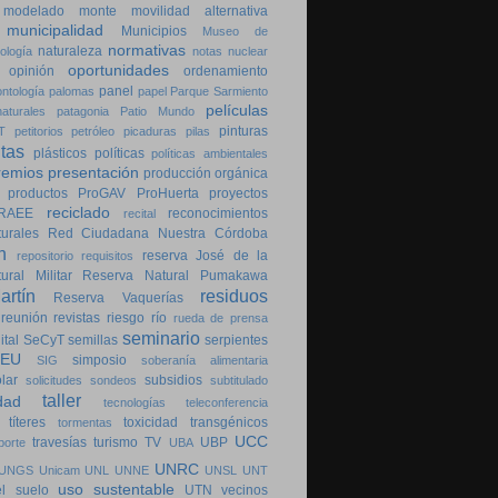
modelado
monte
movilidad alternativa
municipalidad
Municipios
Museo de
normativas
naturaleza
ología
notas
nuclear
oportunidades
opinión
ordenamiento
panel
ontología
palomas
papel
Parque Sarmiento
películas
aturales
patagonia
Patio Mundo
pinturas
T
petitorios
petróleo
picaduras
pilas
ntas
plásticos
políticas
políticas ambientales
remios
presentación
producción orgánica
productos
ProGAV
ProHuerta
proyectos
reciclado
RAEE
reconocimientos
recital
urales
Red Ciudadana Nuestra Córdoba
n
reserva José de la
repositorio
requisitos
ral Militar
Reserva Natural Pumakawa
rtín
residuos
Reserva Vaquerías
reunión
revistas
riesgo
río
rueda de prensa
seminario
ital
SeCyT
semillas
serpientes
SEU
simposio
SIG
soberanía alimentaria
lar
subsidios
solicitudes
sondeos
subtitulado
taller
dad
tecnologías
teleconferencia
títeres
toxicidad
transgénicos
tormentas
UCC
travesías
turismo
TV
UBP
porte
UBA
UNRC
UNGS
Unicam
UNL
UNNE
UNSL
UNT
uso sustentable
l suelo
UTN
vecinos