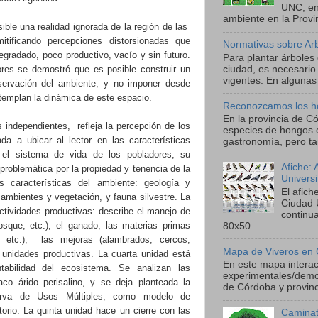
UNC, en
ambiente en la Provin
sible una realidad ignorada de la región de las
tificando percepciones distorsionadas que
Normativas sobre Ar
egradado, poco productivo, vacío y sin futuro.
Para plantar árboles
ciudad, es necesario
ores se demostró que es posible construir un
vigentes. En algunas 
servación del ambiente, y no imponer desde
templan la dinámica de este espacio.
Reconozcamos los h
En la provincia de C
s independientes, refleja la percepción de los
especies de hongos 
da a ubicar al lector en las características
gastronomía, pero ta
, el sistema de vida de los pobladores, su
Afiche:
a problemática por la propiedad y tenencia de la
Univers
s características del ambiente: geología y
El afic
 ambientes y vegetación, y fauna silvestre. La
Ciudad 
actividades productivas: describe el manejo de
continu
bosque, etc.), el ganado, las materias primas
80x50 ...
n, etc.), las mejoras (alambrados, cercos,
Mapa de Viveros en 
 unidades productivas. La cuarta unidad está
En este mapa interact
tabilidad del ecosistema. Se analizan las
experimentales/demos
co árido perisalino, y se deja planteada la
de Córdoba y provinci
erva de Usos Múltiples, como modelo de
itorio. La quinta unidad hace un cierre con las
Caminat