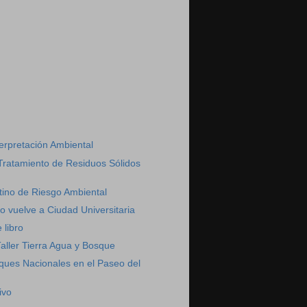
)
erpretación Ambiental
Tratamiento de Residuos Sólidos
tino de Riesgo Ambiental
o vuelve a Ciudad Universitaria
 libro
aller Tierra Agua y Bosque
ques Nacionales en el Paseo del
ivo