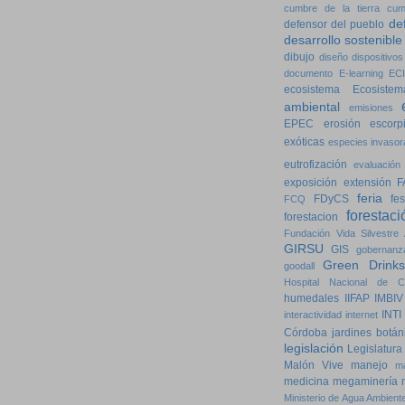
cumbre de la tierra
cum
de
defensor del pueblo
desarrollo sostenible
dibujo
diseño
dispositivos
documento
E-learning
ECI
ecosistema
Ecosistem
ambiental
emisiones
EPEC
erosión
escorp
exóticas
especies invasor
eutrofización
evaluación
exposición
extensión
F
feria
FDyCS
fes
FCQ
forestaci
forestacion
Fundación Vida Silvestre 
GIRSU
GIS
gobernanz
Green Drinks
goodall
Hospital Nacional de Cl
humedales
IIFAP
IMBIV
INTI
interactividad
internet
Córdoba
jardines botán
legislación
Legislatura
Malón Vive
manejo
m
medicina
megaminería
Ministerio de Agua Ambiente