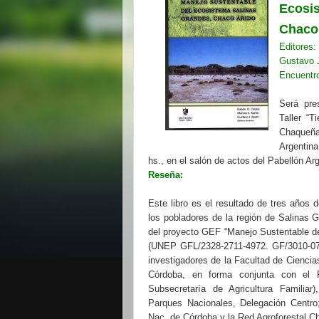
Ecosi
Chaco
Editores
Gustavo J
Encuentro
Será pre
Taller “
Chaqueña
Argentin
hs., en el salón de actos del Pabellón Arg
Reseña:
Este libro es el resultado de tres años 
los pobladores de la región de Salinas 
del proyecto GEF “Manejo Sustentable d
(UNEP GFL/2328-2711-4972. GF/3010-07-6
investigadores de la Facultad de Ciencia
Córdoba, en forma conjunta con el P
Subsecretaría de Agricultura Familiar
Parques Nacionales, Delegación Centro;
Nac. de Córdoba y la Red Agroforestal C