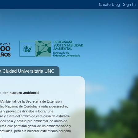
la Ciudad Universitaria UNC
 con nuestro ambiente!
 Ambiental, de la Secretaría de Extensión
idad Nacional de Córdoba, ayuda a desarrollar,
as y proyectos dirigidos a lograr una
tro y fuera del ámbito de esta casa de estudios.
nciencia y actitud pro-ambiental, de modo de
uctas que permitan gozar de un ambiente sano y
 actuales, pero sin vulnerar este mismo derecho
.