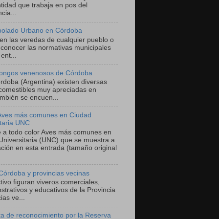
tidad que trabaja en pos del
cia...
bolado Urbano en Córdoba
 en las veredas de cualquier pueblo o
 conocer las normativas municipales
ent...
ongos venenosos de Córdoba
órdoba (Argentina) existen diversas
comestibles muy apreciadas en
mbién se encuen...
 Aves más comunes en Ciudad
itaria UNC
he a todo color Aves más comunes en
Universitaria (UNC) que se muestra a
ación en esta entrada (tamaño original
Córdoba y provincias vecinas
ivo figuran viveros comerciales,
trativos y educativos de la Provincia
as ve...
a de reconocimiento por la Reserva