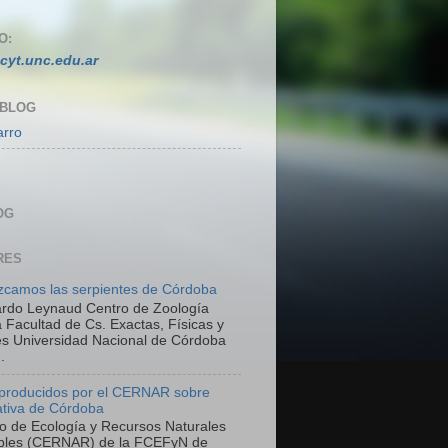
O:
cyt.unc.edu.ar
 BLOG
arro
OG
RES
camos las serpientes de Córdoba
ardo Leynaud Centro de Zoología
 Facultad de Cs. Exactas, Físicas y
es Universidad Nacional de Córdoba
.
 producidos por el CERNAR sobre
ativa de Córdoba
ro de Ecología y Recursos Naturales
bles (CERNAR) de la FCEFyN de