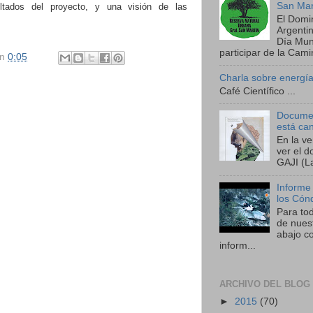
San Mar
ultados del proyecto, y una visión de las
El Domi
Argenti
Día Mund
participar de la Camin
en
0:05
Charla sobre energía
Café Científico ...
Documen
está ca
En la v
ver el 
GAJI (La
Informe
los Cón
Para to
de nues
abajo co
inform...
ARCHIVO DEL BLOG
►
2015
(70)