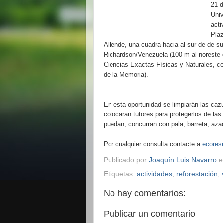
21 d
Univ
acti
Plaz
Allende, una cuadra hacia al sur de de su
Richardson/Venezuela (100 m al noreste d
Ciencias Exactas Físicas y Naturales, ce
de la Memoria).
En esta oportunidad se limpiarán las cazu
colocarán tutores para protegerlos de la
puedan, concurran con pala, barreta, aza
Por cualquier consulta contacte a
ecore
Publicado por
Joaquín Luis Navarro
Etiquetas:
actividades
,
reforestación
,
No hay comentarios:
Publicar un comentario