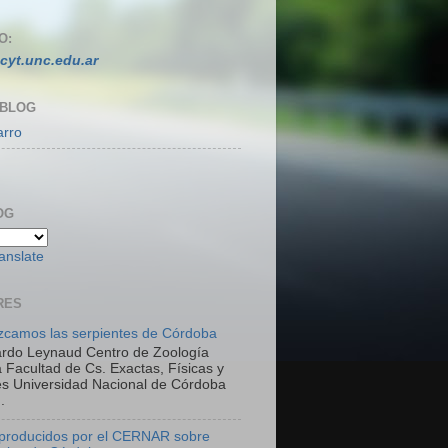
O:
cyt.unc.edu.ar
 BLOG
arro
OG
anslate
RES
camos las serpientes de Córdoba
ardo Leynaud Centro de Zoología
 Facultad de Cs. Exactas, Físicas y
es Universidad Nacional de Córdoba
.
 producidos por el CERNAR sobre