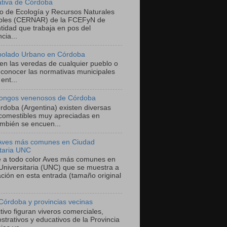
ativa de Córdoba
ro de Ecología y Recursos Naturales
bles (CERNAR) de la FCEFyN de
tidad que trabaja en pos del
cia...
bolado Urbano en Córdoba
 en las veredas de cualquier pueblo o
 conocer las normativas municipales
ent...
ongos venenosos de Córdoba
órdoba (Argentina) existen diversas
comestibles muy apreciadas en
mbién se encuen...
 Aves más comunes en Ciudad
itaria UNC
he a todo color Aves más comunes en
Universitaria (UNC) que se muestra a
ación en esta entrada (tamaño original
Córdoba y provincias vecinas
ivo figuran viveros comerciales,
trativos y educativos de la Provincia