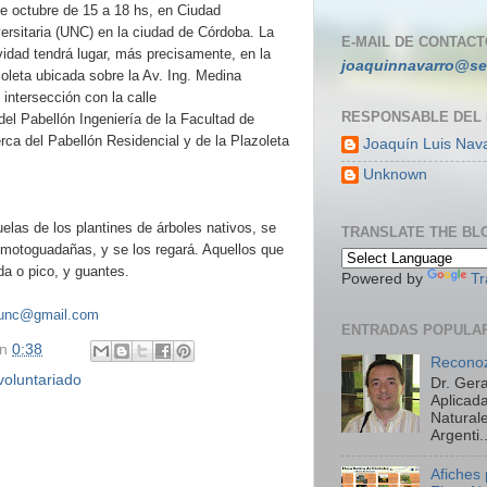
e octubre de 15 a 18 hs, en Ciudad
ersitaria (UNC) en la ciudad de Córdoba. La
E-MAIL DE CONTACT
vidad tendrá lugar, más precisamente, en la
joaquinnavarro@se
oleta ubicada sobre la Av. Ing. Medina
 intersección con la calle
RESPONSABLE DEL
el Pabellón Ingeniería de la Facultad de
rca del Pabellón Residencial y de la Plazoleta
Joaquín Luis Nav
Unknown
elas de los plantines de árboles nativos, se
TRANSLATE THE BL
s motoguadañas, y se los regará. Aquellos que
da o pico, y guantes.
Powered by
Tr
sunc@gmail.com
ENTRADAS POPULA
en
0:38
Reconoz
voluntariado
Dr. Ger
Aplicada
Natural
Argenti..
Afiches