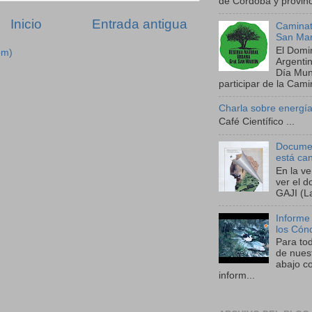
de Córdoba y provinci
Inicio
Entrada antigua
Caminat
San Mar
El Domi
om)
Argenti
Día Mund
participar de la Camin
Charla sobre energía
Café Científico ...
Documen
está ca
En la v
ver el 
GAJI (La
Informe
los Cón
Para to
de nues
abajo co
inform...