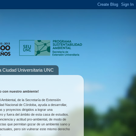
la Ciudad Universitaria UNC
 con nuestro ambiente!
 Ambiental, de la Secretaría de Extensión
idad Nacional de Córdoba, ayuda a desarrollar,
as y proyectos dirigidos a lograr una
tro y fuera del ámbito de esta casa de estudios.
nciencia y actitud pro-ambiental, de modo de
uctas que permitan gozar de un ambiente sano y
 actuales, pero sin vulnerar este mismo derecho
.