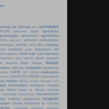
ivo
actividades
cional de Ciencias
ACIC
agricultura
ACUDE
afiche
adhesiones
groecología
agrotóxicos
agroquímicos
horro
alimentos
ambientalismo
alacranes
arbolado
aniversario
APENOC
APN
APIE
reas protegidas
Arquitectura
arte
aridez
aves
AUGM
Aves Argentinas
tura
auditorías
becas
valuadores
base
baterías
bibliografía
bosque
ad
biomasa
blogs
boletines
imático
campañas
caminata
campesinos
CATIE
celebración
carrera
CEC
CEDHA
CEPROCOR
CERNAR
Cerro Blanco
enieros
charlas
bate
CIECS
ciencias naturales
CIJS
dad Universitaria
ciudadanía
ciudades
que Nativo
coloquio
Colegio de Biólogos
concienciación
n
comunicado
concentración
cia
congreso
conflictos ambientales
ración
Consejo Profesional de Ciencias
vación
consultoría
consumo
consumo