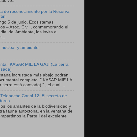
as ve...
a de reconocimiento por la Reserva
tín
ngo 5 de junio, Ecosistemas
nos – Asoc. Civil , conmemorando el
ial del Ambiente, los invita a
...
 nuclear y ambiente
tal: KASAR MIE LA GAJI (La tierra
nsada)
entana incrustada más abajo podrán
documental completo " KASAR MIE LA
 tierra está cansada) " , el cual ...
 Telenoche Canal 12: El secreto de
dores
dos los amantes de la biodiversidad y
tra fauna autóctona, en la ventana de
mpartimos la Parte I del excelente