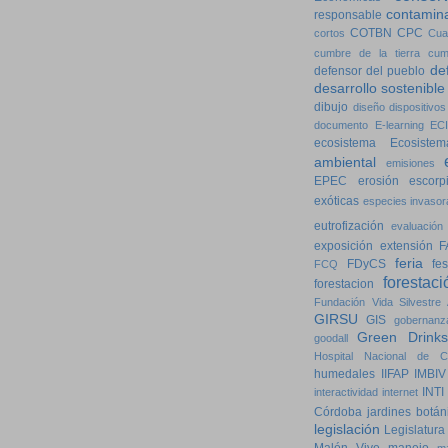
contamin
responsable
COTBN
CPC
cortos
Cua
cumbre de la tierra
cum
de
defensor del pueblo
desarrollo sostenible
dibujo
diseño
dispositivos
documento
E-learning
ECI
ecosistema
Ecosistem
ambiental
emisiones
EPEC
erosión
escorp
exóticas
especies invasor
eutrofización
evaluación
exposición
extensión
F
feria
FDyCS
fes
FCQ
forestaci
forestacion
Fundación Vida Silvestre 
GIRSU
GIS
gobernanz
Green Drinks
goodall
Hospital Nacional de Cl
humedales
IIFAP
IMBIV
INTI
interactividad
internet
Córdoba
jardines botán
legislación
Legislatura