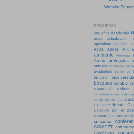
Website Educat
ETIQUETAS
Academia Na
400 años
actos
actualización
a
agricultura orgánica
agua
aguas
a
AHK
ambiente
Anisacate
Areas protegidas
á
artículos
asamblea
asigna
ayudantías
Banco de E
biodiversid
bicicleta
bosques
cambio cl
capacitación
carbono
cena-debate
centro de ing
charla-de
certificaciones
cine-debate
Ciu
CIN
Colectivo por el Bos
compostaje
comunicació
conferen
concurso
CONICET
conmemo
conser
Económicas