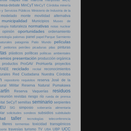
mapas
mar
marcha
MCC
anual
mariposas
mesa-debate
MinCyT
MinCyT Córdoba
minería
 y Servicios Públicos
Ministerio de Industria de la
modelado
monte
movilidad alternativa
municipalidad
Municipios
Museo de
normativas
naturaleza
ología
notas
nuclear
oportunidades
opinión
ordenamiento
panel
ontología
palomas
papel
Parque Sarmiento
películas
aturales
patagonia
Patio Mundo
pinturas
T
petitorios
petróleo
picaduras
pilas
ntas
plásticos
políticas
políticas ambientales
remios
presentación
producción orgánica
productos
ProGAV
ProHuerta
proyectos
reciclado
RAEE
reconocimientos
recital
urales
Red Ciudadana Nuestra Córdoba
n
reserva José de la
repositorio
requisitos
ral Militar
Reserva Natural Pumakawa
rtín
residuos
Reserva Vaquerías
reunión
revistas
riesgo
río
rueda de prensa
seminario
ital
SeCyT
semillas
serpientes
SEU
simposio
SIG
soberanía alimentaria
lar
subsidios
solicitudes
sondeos
subtitulado
taller
dad
tecnologías
teleconferencia
títeres
toxicidad
transgénicos
tormentas
UCC
travesías
turismo
TV
UBP
porte
UBA