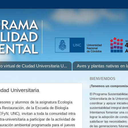
o virtual de Ciudad Universitaria U...
Aves y plantas nativas en 
BIENVENIDOS
¡
Tenemos un compromiso
dad Universitaria
El Programa Sustentabilidad
Universitaria de la Univers
esores y alumnos de la asignatura Ecología
coordinar y apoyar iniciativ
a Restauración, de la Escuela de Biología
sustentabilidad integral den
Intentamos fomentar una co
FyN, UNC), invitan a toda la comunidad intra
lograr la adopción de cond
tra-universitaria a participar de la actividad de
satisfacer las necesidades
auración ambiental programada para el jueves
de las generaciones futuras