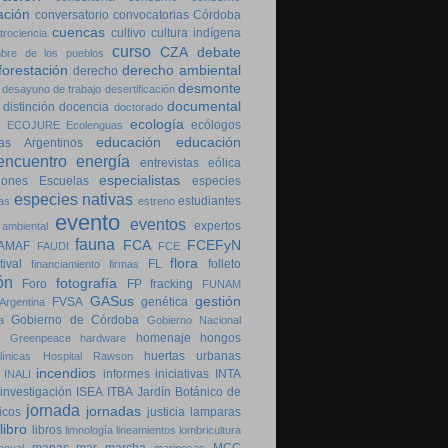
ación
conversatorio
convocatorias
Córdoba
cuencas
cultivo
cultura indígena
trociencia
curso
CZA
debate
bre de los pueblos
forestación
derecho ambiental
derecho
desmonte
desayuno de trabajo
desertificación
documental
distinción
docencia
doctorado
ecología
ecólogos
ECOJURE
Ecolenguas
educación
educación
as Argentinos
encuentro
energía
entrevistas
eólica
especialistas
iones
Escuelas
especies
especies nativas
estudiantes
as
estreno
evento
eventos
expertos
 ambiental
fauna
FCA
FCEFyN
AMAF
FAUDI
FCE
flora
tival
FL
folleto
financiamiento
firmas
ón
fotografía
Foro
FP
fracking
FUNAM
GASus
gestión
FVSA
genética
Argentina
Gobierno de Córdoba
a
Gobierno Nacional
homenaje
hongos
Greenpeace
hardware
huertas urbanas
ínicas
Hospital Rawson
incendios
informes
iniciativas
INTA
INALI
investigación
ISEA
ITBA
Jardín Botánico de
jornada
jornadas
icos
justicia
lamparas
libro
libros
limnología
lineamientos
lombricultura