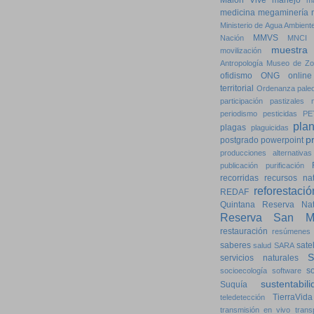
Malón Vive
manejo
m
medicina
megaminería
Ministerio de Agua Ambiente
MMVS
Nación
MNCI
muestra
movilización
Antropología
Museo de Zo
ofidismo
ONG
online
territorial
Ordenanza
pale
participación
pastizales n
periodismo
pesticidas
PE
pla
plagas
plaguicidas
p
postgrado
powerpoint
producciones alternativas
publicación
purificación
recorridas
recursos nat
reforestació
REDAF
Quintana
Reserva Natu
Reserva San Ma
restauración
resúmenes
saberes
satel
salud
SARA
servicios naturales
so
socioecología
software
sustentabili
Suquía
TierraVida
teledetección
transmisión en vivo
trans