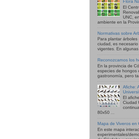
Flora N
El Cent
Renova
UNC, en
ambiente en la Provin
Normativas sobre Ar
Para plantar árboles
ciudad, es necesario
vigentes. En algunas 
Reconozcamos los h
En la provincia de C
especies de hongos 
gastronomía, pero ta
Afiche:
Univers
El afic
Ciudad 
continu
80x50 ...
Mapa de Viveros en 
En este mapa interact
experimentales/demos