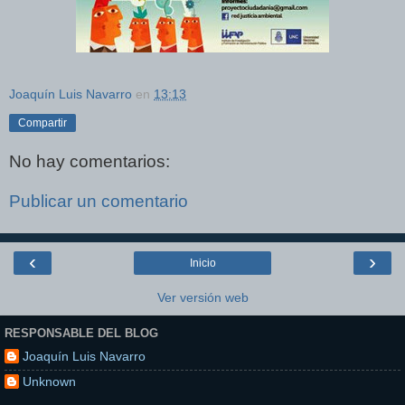
Joaquín Luis Navarro
en
13:13
Compartir
No hay comentarios:
Publicar un comentario
‹
›
Inicio
Ver versión web
RESPONSABLE DEL BLOG
Joaquín Luis Navarro
Unknown