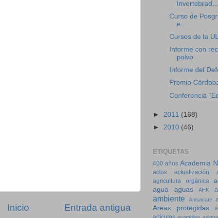
Invertebrad...
Curso de Posgr
e...
Cursos de la U
Informe con re
polvo
Informe del Def
Premio Córdoba 
Conferencia ¨Edu
►
2011
(168)
►
2010
(46)
ETIQUETAS
Academia Na
400 años
actos
actualización
a
agricultura orgánica
agua
aguas
a
AHK
ambiente
Anisacate
Inicio
Entrada antigua
Areas protegidas
á
artículos
asamblea
asigna