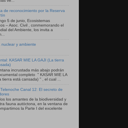
as ve...
a de reconocimiento por la Reserva
tín
ngo 5 de junio, Ecosistemas
nos – Asoc. Civil , conmemorando el
ial del Ambiente, los invita a
...
 nuclear y ambiente
tal: KASAR MIE LA GAJI (La tierra
nsada)
entana incrustada más abajo podrán
documental completo " KASAR MIE LA
 tierra está cansada) " , el cual ...
 Telenoche Canal 12: El secreto de
dores
dos los amantes de la biodiversidad y
tra fauna autóctona, en la ventana de
mpartimos la Parte I del excelente