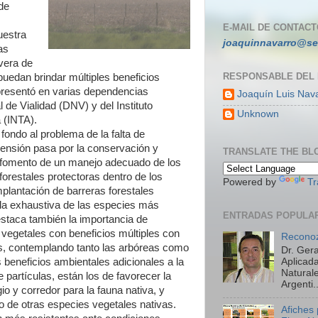
de
E-MAIL DE CONTACT
uestra
joaquinnavarro@se
as
 vera de
RESPONSABLE DEL
uedan brindar múltiples beneficios
presentó en varias dependencias
Joaquín Luis Nav
l de Vialidad (DNV) y del Instituto
Unknown
 (INTA).
 fondo al problema de la falta de
spensión pasa por la conservación y
TRANSLATE THE BL
l fomento de un manejo adecuado de los
forestales protectoras dentro de los
Powered by
Tr
mplantación de barreras forestales
bla exhaustiva de las especies más
ENTRADAS POPULA
staca también la importancia de
vegetales con beneficios múltiples con
Reconoz
, contemplando tanto las arbóreas como
Dr. Ger
 beneficios ambientales adicionales a la
Aplicada
Natural
e partículas, están los de favorecer la
Argenti..
io y corredor para la fauna nativa, y
o de otras especies vegetales nativas.
Afiches