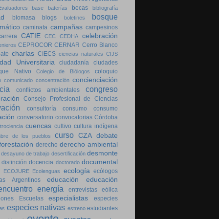
becas
valuadores
base
baterías
bibliografía
bosque
ad
biomasa
blogs
boletines
imático
campañas
caminata
campesinos
CATIE
celebración
carrera
CEC
CEDHA
CEPROCOR
CERNAR
Cerro Blanco
enieros
charlas
bate
CIECS
ciencias naturales
CIJS
dad Universitaria
ciudadanía
ciudades
que Nativo
coloquio
Colegio de Biólogos
concienciación
n
comunicado
concentración
cia
congreso
conflictos ambientales
ración
Consejo Profesional de Ciencias
vación
consultoría
consumo
consumo
ación
conversatorio
convocatorias
Córdoba
cuencas
cultivo
cultura indígena
trociencia
curso
CZA
debate
bre de los pueblos
forestación
derecho ambiental
derecho
desmonte
desayuno de trabajo
desertificación
documental
distinción
docencia
doctorado
ecología
ecólogos
ECOJURE
Ecolenguas
educación
educación
as Argentinos
encuentro
energía
entrevistas
eólica
especialistas
iones
Escuelas
especies
especies nativas
estudiantes
as
estreno
evento