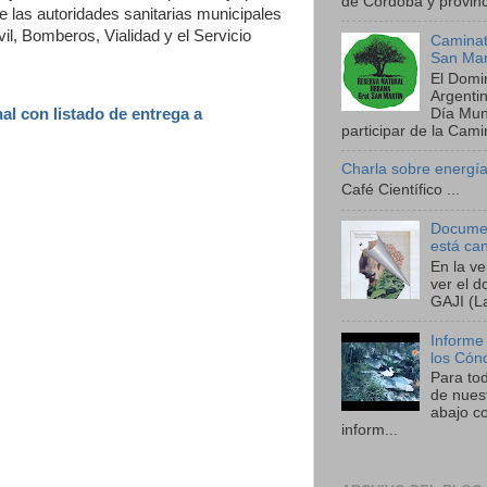
de Córdoba y provinci
e las autoridades sanitarias municipales
vil, Bomberos, Vialidad y el Servicio
Caminat
San Mar
El Domi
Argenti
Día Mund
al con listado de entrega a
participar de la Camin
Charla sobre energía
Café Científico ...
Documen
está ca
En la v
ver el 
GAJI (La
Informe
los Cón
Para to
de nues
abajo co
inform...