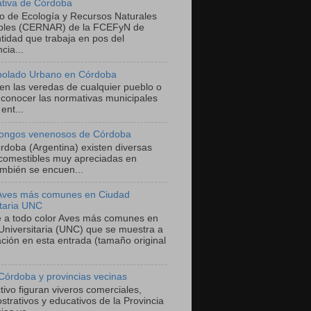
ativa de Córdoba
ro de Ecología y Recursos Naturales
bles (CERNAR) de la FCEFyN de
tidad que trabaja en pos del
cia...
bolado Urbano en Córdoba
 en las veredas de cualquier pueblo o
 conocer las normativas municipales
ent...
ongos venenosos de Córdoba
órdoba (Argentina) existen diversas
comestibles muy apreciadas en
mbién se encuen...
 Aves más comunes en Ciudad
itaria UNC
he a todo color Aves más comunes en
Universitaria (UNC) que se muestra a
ación en esta entrada (tamaño original
Córdoba y provincias vecinas
ivo figuran viveros comerciales,
trativos y educativos de la Provincia