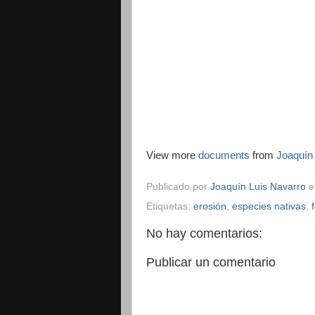
View more
documents
from
Joaquín
Publicado por
Joaquín Luis Navarro
Etiquetas:
erosión
,
especies nativas
,
No hay comentarios:
Publicar un comentario