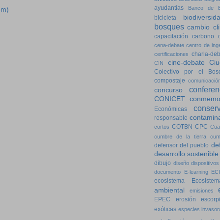
ayudantías
Banco de E
om)
biodiversid
bicicleta
bosques
cambio cl
capacitación
carbono
cena-debate
centro de ing
charla-de
certificaciones
cine-debate
Ciu
CIN
Colectivo por el Bos
compostaje
comunicació
conferen
concurso
CONICET
conmemo
conser
Económicas
contamin
responsable
COTBN
CPC
cortos
Cua
cumbre de la tierra
cum
de
defensor del pueblo
desarrollo sostenible
dibujo
diseño
dispositivos
documento
E-learning
ECI
ecosistema
Ecosistem
ambiental
emisiones
EPEC
erosión
escorp
exóticas
especies invasor