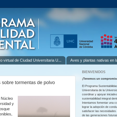
o virtual de Ciudad Universitaria U...
Aves y plantas nativas en 
BIENVENIDOS
¡
Tenemos un compromiso
 sobre tormentas de polvo
El Programa Sustentabilidad
Universitaria de la Univers
coordinar y apoyar iniciativ
l Núcleo
sustentabilidad integral den
Intentamos fomentar una co
rsidad y
lograr la adopción de cond
Bosque
satisfacer las necesidades
enibles,
de las generaciones futuras