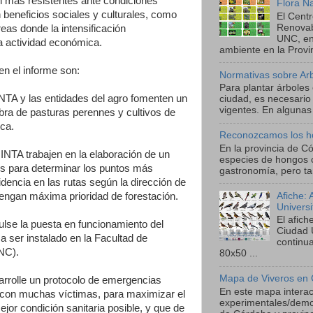
n más resistentes ante condiciones
Flora N
beneficios sociales y culturales, como
El Cent
Renova
eas donde la intensificación
UNC, en
a actividad económica.
ambiente en la Provin
n el informe son:
Normativas sobre Ar
Para plantar árboles
A y las entidades del agro fomenten un
ciudad, es necesario
vigentes. En algunas 
ra de pasturas perennes y cultivos de
ica.
Reconozcamos los h
En la provincia de C
TA trabajen en la elaboración de un
especies de hongos 
s para determinar los puntos más
gastronomía, pero ta
cidencia en las rutas según la dirección de
Afiche:
tengan máxima prioridad de forestación.
Univers
El afic
e la puesta en funcionamiento del
Ciudad 
a ser instalado en la Facultad de
continu
NC).
80x50 ...
Mapa de Viveros en 
olle un protocolo de emergencias
En este mapa interact
 con muchas víctimas, para maximizar el
experimentales/demos
jor condición sanitaria posible, y que de