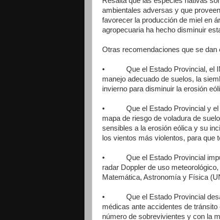
Resalta que las especies nativas so
ambientales adversas y que proveen 
favorecer la producción de miel en ár
agropecuaria ha hecho disminuir est
Otras recomendaciones que se dan e
• Que el Estado Provincial, el INT
manejo adecuado de suelos, la siemb
invierno para disminuir la erosión eól
• Que el Estado Provincial y el IN
mapa de riesgo de voladura de suelo
sensibles a la erosión eólica y su in
los vientos más violentos, para que 
• Que el Estado Provincial impuls
radar Doppler de uso meteorológico, 
Matemática, Astronomía y Física (U
• Que el Estado Provincial desarr
médicas ante accidentes de tránsito
número de sobrevivientes y con la me