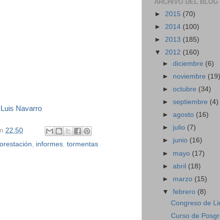
ARCHIVO DEL BLOG
►
2015
(70)
►
2014
(100)
►
2013
(185)
▼
2012
(160)
►
diciembre
(6)
►
noviembre
(19
►
octubre
(34)
►
septiembre
(4)
 Luis Navarro
►
agosto
(16)
►
julio
(7)
en
22:50
►
junio
(16)
forestación
,
informes
,
tormentas
►
mayo
(17)
►
abril
(18)
►
marzo
(15)
▼
febrero
(8)
Congreso de Li
Curso de Posgr