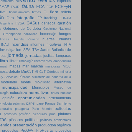
eventos
expertos
 ambiental
fauna
FCA
FCEFyN
AMAF
FAUDI
FCE
flora
tival
FL
folleto
financiamiento
firmas
ón
fotografía
Foro
FP
fracking
FUNAM
GASus
gestión
FVSA
genética
Argentina
Gobierno de Córdoba
a
Gobierno Nacional
homenaje
hongos
Greenpeace
hardware
huertas urbanas
ínicas
Hospital Rawson
incendios
informes
iniciativas
INTA
INALI
investigación
ISEA
ITBA
Jardín Botánico de
jornada
jornadas
icos
justicia
lamparas
libro
libros
limnología
lineamientos
lombricultura
mapas
mar
marcha
MCC
anual
mariposas
mesa-debate
MinCyT
MinCyT Córdoba
minería
 y Servicios Públicos
Ministerio de Industria de la
modelado
monte
movilidad alternativa
municipalidad
Municipios
Museo de
normativas
naturaleza
ología
notas
nuclear
oportunidades
opinión
ordenamiento
panel
ontología
palomas
papel
Parque Sarmiento
películas
aturales
patagonia
Patio Mundo
pinturas
T
petitorios
petróleo
picaduras
pilas
ntas
plásticos
políticas
políticas ambientales
remios
presentación
producción orgánica
productos
ProGAV
ProHuerta
proyectos