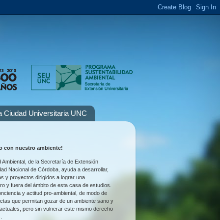
la Ciudad Universitaria UNC
 con nuestro ambiente!
 Ambiental, de la Secretaría de Extensión
idad Nacional de Córdoba, ayuda a desarrollar,
as y proyectos dirigidos a lograr una
tro y fuera del ámbito de esta casa de estudios.
nciencia y actitud pro-ambiental, de modo de
uctas que permitan gozar de un ambiente sano y
 actuales, pero sin vulnerar este mismo derecho
.