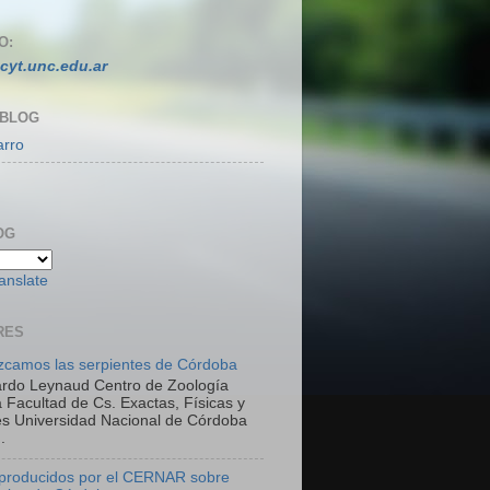
O:
cyt.unc.edu.ar
 BLOG
arro
OG
anslate
RES
camos las serpientes de Córdoba
ardo Leynaud Centro de Zoología
 Facultad de Cs. Exactas, Físicas y
es Universidad Nacional de Córdoba
.
 producidos por el CERNAR sobre