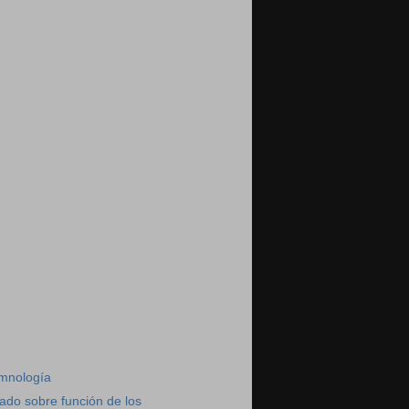
)
mnología
ado sobre función de los