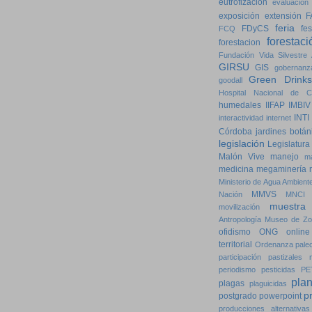
eutrofización
evaluación
exposición
extensión
F
feria
FDyCS
fes
FCQ
forestaci
forestacion
Fundación Vida Silvestre 
GIRSU
GIS
gobernanz
Green Drinks
goodall
Hospital Nacional de Cl
humedales
IIFAP
IMBIV
INTI
interactividad
internet
Córdoba
jardines botán
legislación
Legislatura
Malón Vive
manejo
m
medicina
megaminería
Ministerio de Agua Ambiente
MMVS
Nación
MNCI
muestra
movilización
Antropología
Museo de Zo
ofidismo
ONG
online
territorial
Ordenanza
pale
participación
pastizales n
periodismo
pesticidas
PE
pla
plagas
plaguicidas
p
postgrado
powerpoint
producciones alternativas