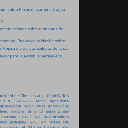
ado sobre Flujos de carbono y agua
LA
comendaciones sobre tormentas de
ensor del Pueblo de la Nación sobre...
Mejora a prácticas exitosas de la s...
car para la acción: sinergias entr...
actividades
cional de Ciencias
ACIC
agricultura
ACUDE
afiche
adhesiones
groecología
agrotóxicos
agroquímicos
horro
alimentos
ambientalismo
alacranes
arbolado
aniversario
APENOC
APN
APIE
reas protegidas
Arquitectura
arte
aridez
aves
AUGM
Aves Argentinas
tura
auditorías